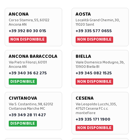
ANCONA
AOSTA
Corso Stamira, 55, 60122
Località Grand Chemin, 30,
Ancona AN
11020 Saint
+39 392 80 30 015
+39 335 577 0655
NON DISPONIBILE
NON DISPONIBILE
ANCONA BARACCOLA
BIELLA
Via Pietro Filonzi, 60131
Viale Domenico Modugno, 3b,
Ancona AN
13900 Biella BI
+39 340 36 62 275
+39 345 082 1525
DISPONIBILE
NON DISPONIBILE
CIVITANOVA
CESENA
Via S. Costantino, 98, 62012
Via Leopoldo Lucchi, 335,
Civitanova Marche MC
47521 Cesena FC c.c.
montefiore
+39 349 28 11 427
+39 335 171 1900
DISPONIBILE
NON DISPONIBILE