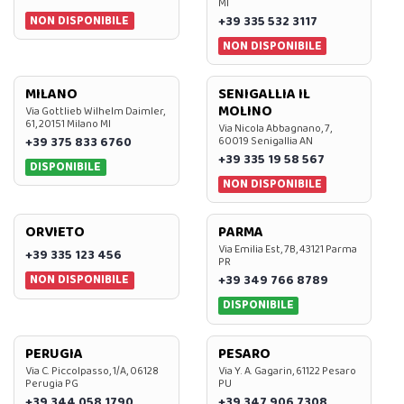
MI
NON DISPONIBILE
+39 335 532 3117
NON DISPONIBILE
MILANO
SENIGALLIA IL
MOLINO
Via Gottlieb Wilhelm Daimler,
61, 20151 Milano MI
Via Nicola Abbagnano, 7,
+39 375 833 6760
60019 Senigallia AN
+39 335 19 58 567
DISPONIBILE
NON DISPONIBILE
ORVIETO
PARMA
Via Emilia Est, 7B, 43121 Parma
+39 335 123 456
PR
NON DISPONIBILE
+39 349 766 8789
DISPONIBILE
PERUGIA
PESARO
Via C. Piccolpasso, 1/A, 06128
Via Y. A. Gagarin, 61122 Pesaro
Perugia PG
PU
+39 344 058 1790
+39 347 906 7308