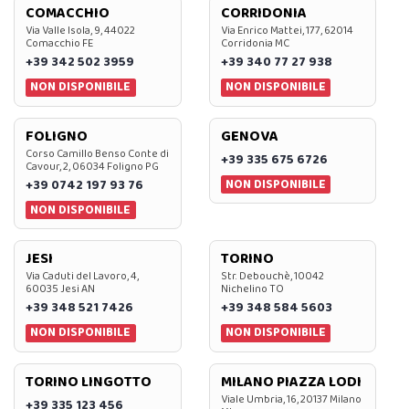
COMACCHIO
CORRIDONIA
Via Valle Isola, 9, 44022
Via Enrico Mattei, 177, 62014
Comacchio FE
Corridonia MC
+39 342 502 3959
+39 340 77 27 938
NON DISPONIBILE
NON DISPONIBILE
FOLIGNO
GENOVA
Corso Camillo Benso Conte di
+39 335 675 6726
Cavour, 2, 06034 Foligno PG
NON DISPONIBILE
+39 0742 197 93 76
NON DISPONIBILE
JESI
TORINO
Via Caduti del Lavoro, 4,
Str. Debouchè, 10042
60035 Jesi AN
Nichelino TO
+39 348 521 7426
+39 348 584 5603
NON DISPONIBILE
NON DISPONIBILE
TORINO LINGOTTO
MILANO PIAZZA LODI
Viale Umbria, 16, 20137 Milano
+39 335 123 456