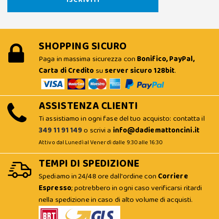
SHOPPING SICURO
Paga in massima sicurezza con
Bonifico, PayPal,
Carta di Credito
su
server sicuro 128bit
.
ASSISTENZA CLIENTI
Ti assistiamo in ogni fase del tuo acquisto: contatta il
349 11 91 149
o scrivi a
info@dadiemattoncini.it
Attivo dal Lunedì al Venerdì dalle 9:30 alle 16:30
TEMPI DI SPEDIZIONE
Spediamo in 24/48 ore dall'ordine con
Corriere
Espresso
; potrebbero in ogni caso verificarsi ritardi
nella spedizione in caso di alto volume di acquisti.