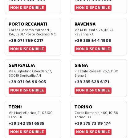
NON DISPONIBILE
NON DISPONIBILE
PORTO RECANATI
RAVENNA
Corso Giacomo Matteotti,
Via M. Bussato, 74, 48124
156, 62017 Porto Recanati MC
Ravenna RA
+39 071 759 0217
+39 335 544 1908
NON DISPONIBILE
NON DISPONIBILE
SENIGALLIA
SIENA
Via Guglielmo Oberdan, 17,
Piazzale Rosselli, 25, 53100
60019 Senigallia AN
Siena SI
+39 071 96 96 905
+39 335 528 6171
NON DISPONIBILE
NON DISPONIBILE
TERNI
TORINO
Via Montefiorino, 21, 05100
Corso Romania, 460, 10156
Terni TR
Torino TO
+39 342 851 6535
+39 375 73 89 174
NON DISPONIBILE
NON DISPONIBILE