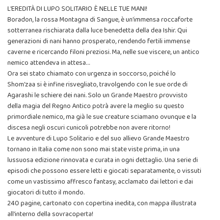
L’EREDITÀ DI LUPO SOLITARIO È NELLE TUE MANI!
Boradon, la rossa Montagna di Sangue, è un’immensa roccaforte
sotterranea rischiarata dalla luce benedetta della dea Ishir. Qui
generazioni di nani hanno prosperato, rendendo fertili immense
caverne e ricercando filoni preziosi. Ma, nelle sue viscere, un antico
nemico attendeva in attesa…
Ora sei stato chiamato con urgenza in soccorso, poiché lo
Shom’zaa si è infine risvegliato, travolgendo con le sue orde di
Agarashi le schiere dei nani. Solo un Grande Maestro provvisto
della magia del Regno Antico potrà avere la meglio su questo
primordiale nemico, ma già le sue creature sciamano ovunque e la
discesa negli oscuri cunicoli potrebbe non avere ritorno!
Le avventure di Lupo Solitario e del suo allievo Grande Maestro
tornano in Italia come non sono mai state viste prima, in una
lussuosa edizione rinnovata e curata in ogni dettaglio. Una serie di
episodi che possono essere letti e giocati separatamente, o vissuti
come un vastissimo affresco fantasy, acclamato dai lettori e dai
giocatori di tutto il mondo.
240 pagine, cartonato con copertina inedita, con mappa illustrata
all’interno della sovracoperta!