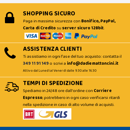
SHOPPING SICURO
Paga in massima sicurezza con
Bonifico, PayPal,
Carta di Credito
su
server sicuro 128bit
.
ASSISTENZA CLIENTI
Ti assistiamo in ogni fase del tuo acquisto: contatta il
349 11 91 149
o scrivi a
info@dadiemattoncini.it
Attivo dal Lunedì al Venerdì dalle 9:30 alle 16:30
TEMPI DI SPEDIZIONE
Spediamo in 24/48 ore dall'ordine con
Corriere
Espresso
; potrebbero in ogni caso verificarsi ritardi
nella spedizione in caso di alto volume di acquisti.