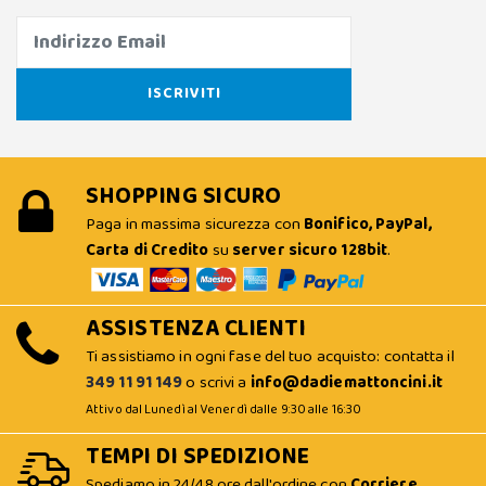
SHOPPING SICURO
Paga in massima sicurezza con
Bonifico, PayPal,
Carta di Credito
su
server sicuro 128bit
.
ASSISTENZA CLIENTI
Ti assistiamo in ogni fase del tuo acquisto: contatta il
349 11 91 149
o scrivi a
info@dadiemattoncini.it
Attivo dal Lunedì al Venerdì dalle 9:30 alle 16:30
TEMPI DI SPEDIZIONE
Spediamo in 24/48 ore dall'ordine con
Corriere