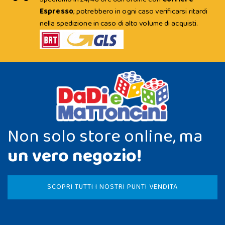
Espresso
; potrebbero in ogni caso verificarsi ritardi
nella spedizione in caso di alto volume di acquisti.
Non solo store online, ma
un vero negozio!
SCOPRI TUTTI I NOSTRI PUNTI VENDITA