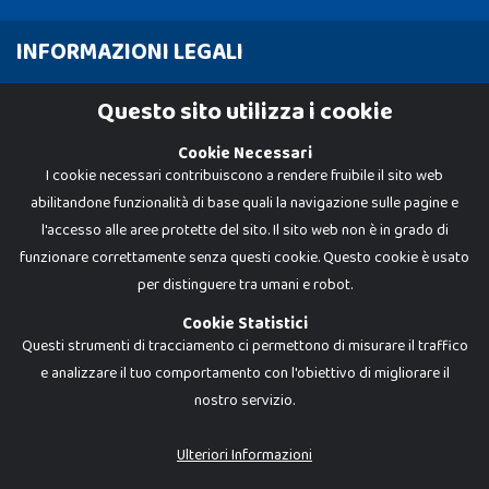
INFORMAZIONI LEGALI
Cookie Policy
Questo sito utilizza i cookie
Privacy Policy
Cookie Necessari
I cookie necessari contribuiscono a rendere fruibile il sito web
abilitandone funzionalità di base quali la navigazione sulle pagine e
l'accesso alle aree protette del sito. Il sito web non è in grado di
funzionare correttamente senza questi cookie. Questo cookie è usato
per distinguere tra umani e robot.
Cookie Statistici
Questi strumenti di tracciamento ci permettono di misurare il traffico
e analizzare il tuo comportamento con l'obiettivo di migliorare il
nostro servizio.
Dadi e Mattoncini è un brand di Giocabene Srl. Ogni riproduzione o utilizzo non
espressamente autorizzato è severamente vietato. Tutti i loghi, marchi,
brand elencati nel presente shop sono di proprietà dei rispettivi titolari.
I prezzi e le promozioni pubblicate potrebbero differire da quanto esposto in
Ulteriori Informazioni
negozio.
Giocabene Srl - via della Posta 8, 20123 Milano (MI)