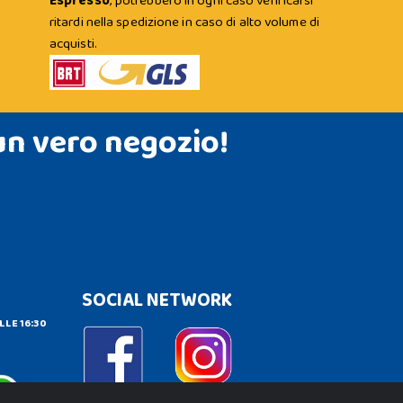
Espresso
; potrebbero in ogni caso verificarsi
ritardi nella spedizione in caso di alto volume di
acquisti.
un vero negozio!
SOCIAL NETWORK
LLE 16:30