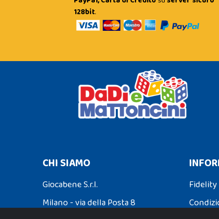
PayPal, Carta di Credito
su
server sicuro
128bit
.
CHI SIAMO
INFOR
Giocabene S.r.l.
Fidelity
Milano - via della Posta 8
Condizi