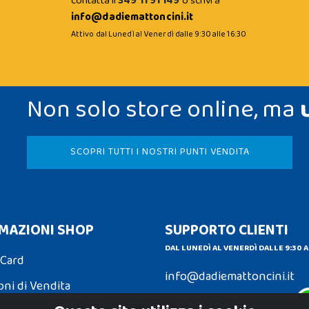
contatta il
349 11 91 149
o scrivi a
info@dadiemattoncini.it
Attivo dal Lunedì al Venerdì dalle 9:30 alle 16:30
Non solo store online, ma
SCOPRI TUTTI I NOSTRI PUNTI VENDITA
MAZIONI SHOP
SUPPORTO CLIENTI
DAL LUNEDÌ AL VENERDÌ DALLE 9:30 A
 Card
info@dadiemattoncini.it
oni di Vendita
Contattaci su Whatsapp