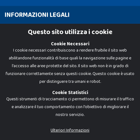
INFORMAZIONI LEGALI
Cookie Policy
Questo sito utilizza i cookie
Privacy Policy
Cookie Necessari
I cookie necessari contribuiscono a rendere fruibile il sito web
abilitandone funzionalità di base quali la navigazione sulle pagine e
l'accesso alle aree protette del sito. Il sito web non è in grado di
funzionare correttamente senza questi cookie. Questo cookie è usato
per distinguere tra umani e robot.
Cookie Statistici
Questi strumenti di tracciamento ci permettono di misurare il traffico
e analizzare il tuo comportamento con l'obiettivo di migliorare il
nostro servizio.
Dadi e Mattoncini è un brand di Giocabene Srl. Ogni riproduzione o utilizzo non
espressamente autorizzato è severamente vietato. Tutti i loghi, marchi,
brand elencati nel presente shop sono di proprietà dei rispettivi titolari.
I prezzi e le promozioni pubblicate potrebbero differire da quanto esposto in
Ulteriori Informazioni
negozio.
Giocabene Srl - via della Posta 8, 20123 Milano (MI)