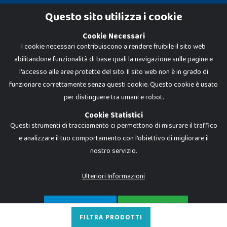
Cookie Policy
Questo sito utilizza i cookie
Privacy Policy
Cookie Necessari
I cookie necessari contribuiscono a rendere fruibile il sito web
abilitandone funzionalità di base quali la navigazione sulle pagine e
l'accesso alle aree protette del sito. Il sito web non è in grado di
funzionare correttamente senza questi cookie. Questo cookie è usato
per distinguere tra umani e robot.
Cookie Statistici
Questi strumenti di tracciamento ci permettono di misurare il traffico
e analizzare il tuo comportamento con l'obiettivo di migliorare il
nostro servizio.
Dadi e Mattoncini è un brand di Giocabene Srl. Ogni riproduzione o utilizzo non
espressamente autorizzato è severamente vietato. Tutti i loghi, marchi,
brand elencati nel presente shop sono di proprietà dei rispettivi titolari.
I prezzi e le promozioni pubblicate potrebbero differire da quanto esposto in
Ulteriori Informazioni
negozio.
Giocabene Srl - via della Posta 8, 20123 Milano (MI)
P.IVA 02608090425 - REA AN201199 - C.S. 10.000 i.v.
SOLO NECESSARI
ACCETTA TUTTO
FILTRA PRODOTTI