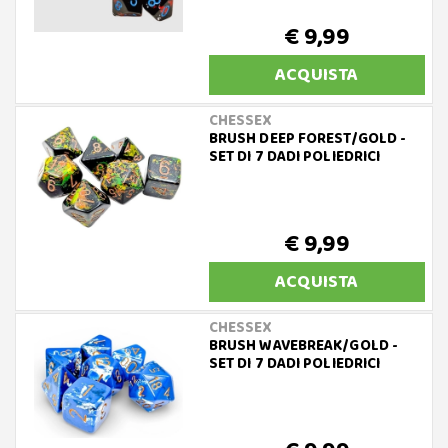
€ 9,99
ACQUISTA
CHESSEX
BRUSH DEEP FOREST/GOLD -
SET DI 7 DADI POLIEDRICI
€ 9,99
ACQUISTA
CHESSEX
BRUSH WAVEBREAK/GOLD -
SET DI 7 DADI POLIEDRICI