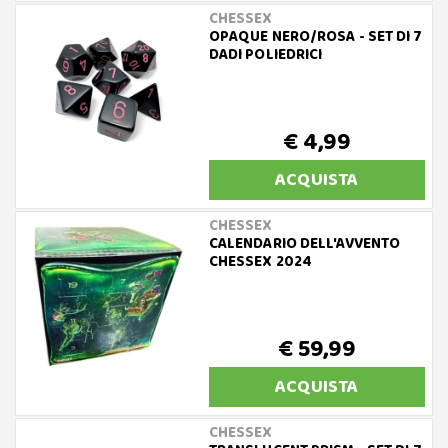
CHESSEX
OPAQUE NERO/ROSA - SET DI 7
DADI POLIEDRICI
€ 4,99
ACQUISTA
CHESSEX
CALENDARIO DELL'AVVENTO
CHESSEX 2024
€ 59,99
ACQUISTA
CHESSEX