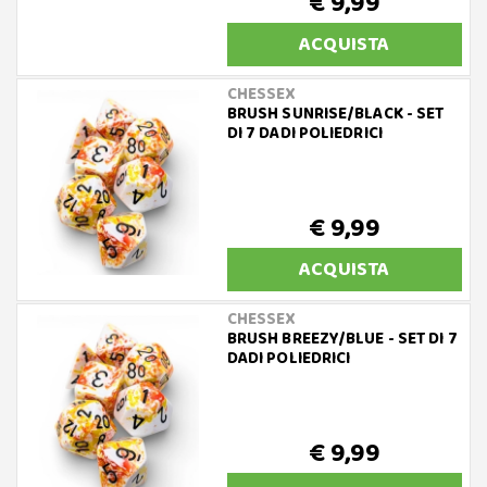
€ 9,99
ACQUISTA
CHESSEX
BRUSH SUNRISE/BLACK - SET
DI 7 DADI POLIEDRICI
€ 9,99
ACQUISTA
CHESSEX
BRUSH BREEZY/BLUE - SET DI 7
DADI POLIEDRICI
€ 9,99