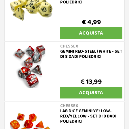
POLIEDRICI
€ 4,99
ACQUISTA
CHESSEX
GEMINI RED-STEEL/WHITE - SET
DI 8 DADI POLIEDRICI
€ 13,99
ACQUISTA
CHESSEX
LAB DICE GEMINI YELLOW-
RED/YELLOW - SET DI 8 DADI
POLIEDRICI