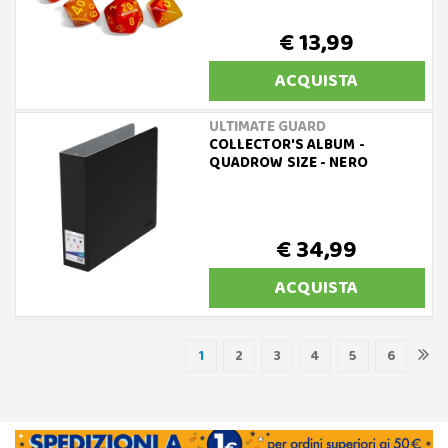
€ 13,99
ACQUISTA
ULTIMATE GUARD
COLLECTOR'S ALBUM -
QUADROW SIZE - NERO
€ 34,99
ACQUISTA
1
2
3
4
5
6