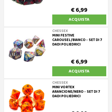
€ 6,99
ACQUISTA
CHESSEX
MINI FESTIVE
CAROUSEL/BIANCO - SET DI 7
DADI POLIEDRICI
€ 6,99
ACQUISTA
CHESSEX
MINI VORTEX
ARANCIONE/NERO - SET DI 7
DADI POLIEDRICI