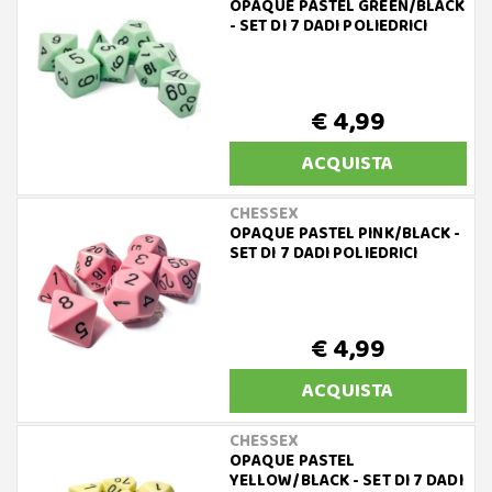
OPAQUE PASTEL GREEN/BLACK
- SET DI 7 DADI POLIEDRICI
€ 4,99
ACQUISTA
CHESSEX
OPAQUE PASTEL PINK/BLACK -
SET DI 7 DADI POLIEDRICI
€ 4,99
ACQUISTA
CHESSEX
OPAQUE PASTEL
YELLOW/BLACK - SET DI 7 DADI