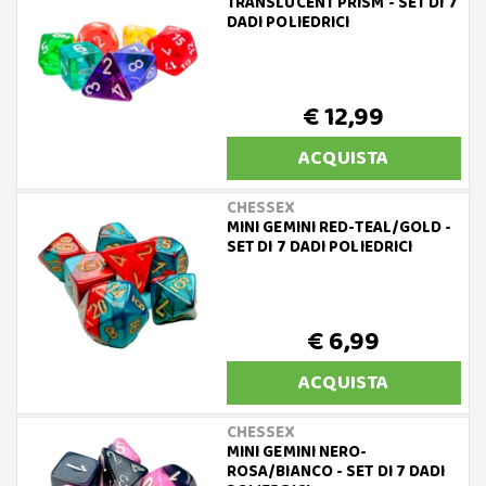
TRANSLUCENT PRISM - SET DI 7
DADI POLIEDRICI
€ 12,99
ACQUISTA
CHESSEX
MINI GEMINI RED-TEAL/GOLD -
SET DI 7 DADI POLIEDRICI
€ 6,99
ACQUISTA
CHESSEX
MINI GEMINI NERO-
ROSA/BIANCO - SET DI 7 DADI