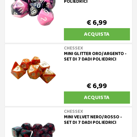
POLIEDRICI
€ 6,99
ACQUISTA
CHESSEX
MINI GLITTER ORO/ARGENTO -
SET DI 7 DADI POLIEDRICI
€ 6,99
ACQUISTA
CHESSEX
MINI VELVET NERO/ROSSO -
SET DI 7 DADI POLIEDRICI