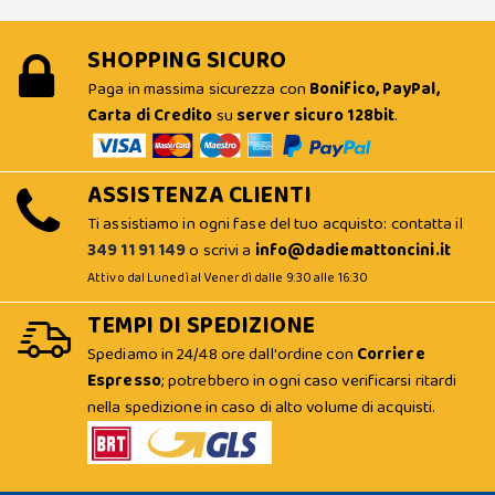
SHOPPING SICURO
Paga in massima sicurezza con
Bonifico, PayPal,
Carta di Credito
su
server sicuro 128bit
.
ASSISTENZA CLIENTI
Ti assistiamo in ogni fase del tuo acquisto: contatta il
349 11 91 149
o scrivi a
info@dadiemattoncini.it
Attivo dal Lunedì al Venerdì dalle 9:30 alle 16:30
TEMPI DI SPEDIZIONE
Spediamo in 24/48 ore dall'ordine con
Corriere
Espresso
; potrebbero in ogni caso verificarsi ritardi
nella spedizione in caso di alto volume di acquisti.