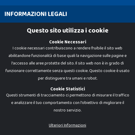
INFORMAZIONI LEGALI
Cookie Policy
Questo sito utilizza i cookie
Privacy Policy
Cookie Necessari
I cookie necessari contribuiscono a rendere fruibile il sito web
abilitandone funzionalità di base quali la navigazione sulle pagine e
l'accesso alle aree protette del sito. Il sito web non è in grado di
funzionare correttamente senza questi cookie. Questo cookie è usato
per distinguere tra umani e robot.
Cookie Statistici
Questi strumenti di tracciamento ci permettono di misurare il traffico
e analizzare il tuo comportamento con l'obiettivo di migliorare il
nostro servizio.
Dadi e Mattoncini è un brand di Giocabene Srl. Ogni riproduzione o utilizzo non
espressamente autorizzato è severamente vietato. Tutti i loghi, marchi,
brand elencati nel presente shop sono di proprietà dei rispettivi titolari.
I prezzi e le promozioni pubblicate potrebbero differire da quanto esposto in
Ulteriori Informazioni
negozio.
Giocabene Srl - via della Posta 8, 20123 Milano (MI)