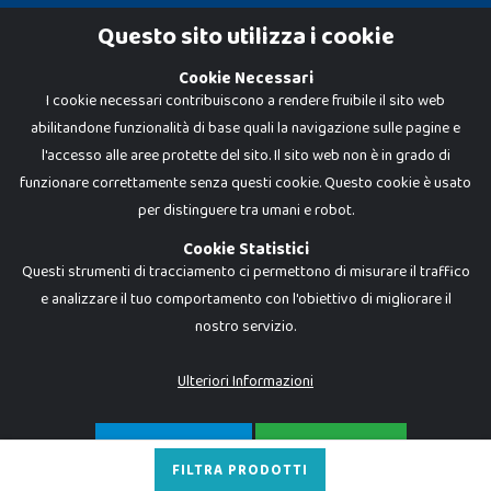
Cookie Policy
Questo sito utilizza i cookie
Privacy Policy
Cookie Necessari
I cookie necessari contribuiscono a rendere fruibile il sito web
abilitandone funzionalità di base quali la navigazione sulle pagine e
l'accesso alle aree protette del sito. Il sito web non è in grado di
funzionare correttamente senza questi cookie. Questo cookie è usato
per distinguere tra umani e robot.
Cookie Statistici
Questi strumenti di tracciamento ci permettono di misurare il traffico
e analizzare il tuo comportamento con l'obiettivo di migliorare il
nostro servizio.
Dadi e Mattoncini è un brand di Giocabene Srl. Ogni riproduzione o utilizzo non
espressamente autorizzato è severamente vietato. Tutti i loghi, marchi,
brand elencati nel presente shop sono di proprietà dei rispettivi titolari.
I prezzi e le promozioni pubblicate potrebbero differire da quanto esposto in
Ulteriori Informazioni
negozio.
Giocabene Srl - via della Posta 8, 20123 Milano (MI)
P.IVA 02608090425 - REA AN201199 - C.S. 10.000 i.v.
SOLO NECESSARI
ACCETTA TUTTO
FILTRA PRODOTTI