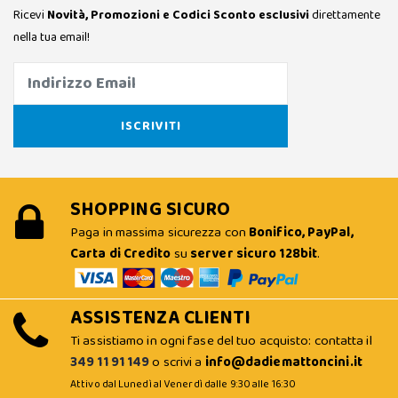
Ricevi
Novità, Promozioni e Codici Sconto esclusivi
direttamente
nella tua email!
SHOPPING SICURO
Paga in massima sicurezza con
Bonifico, PayPal,
Carta di Credito
su
server sicuro 128bit
.
ASSISTENZA CLIENTI
Ti assistiamo in ogni fase del tuo acquisto: contatta il
349 11 91 149
o scrivi a
info@dadiemattoncini.it
Attivo dal Lunedì al Venerdì dalle 9:30 alle 16:30