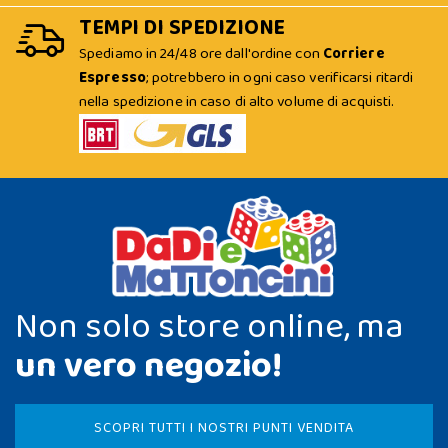
TEMPI DI SPEDIZIONE
Spediamo in 24/48 ore dall'ordine con
Corriere
Espresso
; potrebbero in ogni caso verificarsi ritardi
nella spedizione in caso di alto volume di acquisti.
Non solo store online, ma
un vero negozio!
SCOPRI TUTTI I NOSTRI PUNTI VENDITA