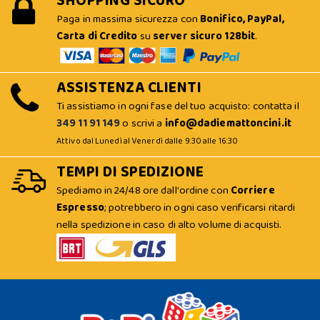
SHOPPING SICURO
Paga in massima sicurezza con
Bonifico, PayPal,
Carta di Credito
su
server sicuro 128bit
.
ASSISTENZA CLIENTI
Ti assistiamo in ogni fase del tuo acquisto: contatta il
349 11 91 149
o scrivi a
info@dadiemattoncini.it
Attivo dal Lunedì al Venerdì dalle 9:30 alle 16:30
TEMPI DI SPEDIZIONE
Spediamo in 24/48 ore dall'ordine con
Corriere
Espresso
; potrebbero in ogni caso verificarsi ritardi
nella spedizione in caso di alto volume di acquisti.