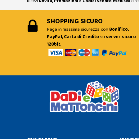
Ricevi
Novità, Promozioni e Codici Sconto esclusivi
dire
SHOPPING SICURO
Paga in massima sicurezza con
Bonifico,
PayPal, Carta di Credito
su
server sicuro
128bit
.