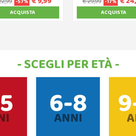
€ 9,99
€ 24
22,99
€ 29,99
-57%
-17%
ACQUISTA
ACQUISTA
- SCEGLI PER ETÀ -