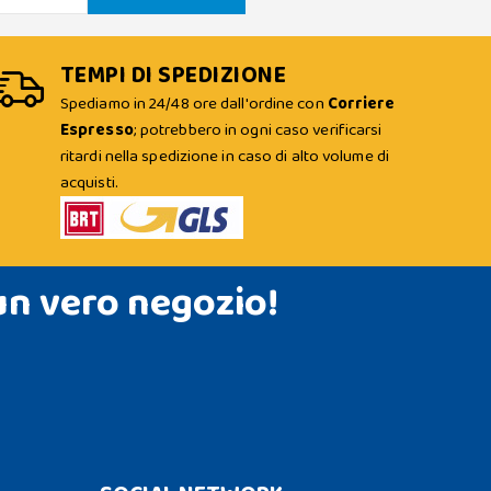
TEMPI DI SPEDIZIONE
Spediamo in 24/48 ore dall'ordine con
Corriere
Espresso
; potrebbero in ogni caso verificarsi
ritardi nella spedizione in caso di alto volume di
acquisti.
un vero negozio!