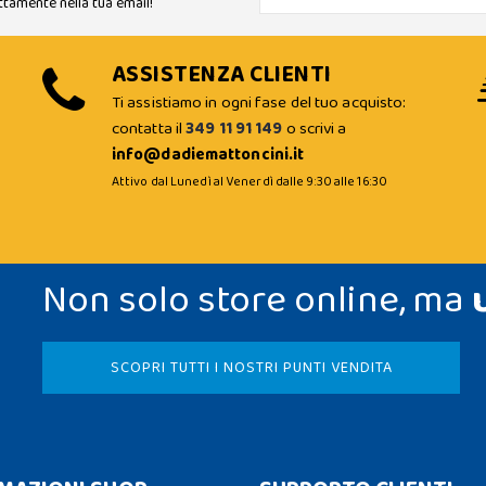
ttamente nella tua email!
ASSISTENZA CLIENTI
Ti assistiamo in ogni fase del tuo acquisto:
contatta il
349 11 91 149
o scrivi a
info@dadiemattoncini.it
Attivo dal Lunedì al Venerdì dalle 9:30 alle 16:30
Non solo store online, ma
SCOPRI TUTTI I NOSTRI PUNTI VENDITA