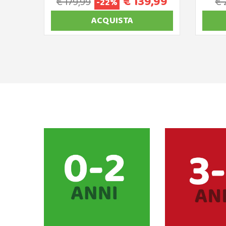
€ 139,99
€ 179,99
€ 
-22%
ACQUISTA