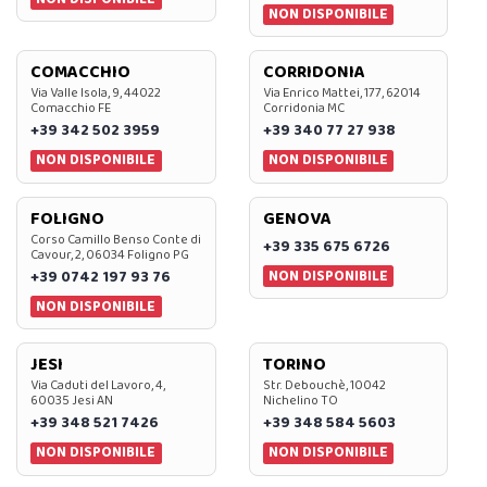
NON DISPONIBILE
COMACCHIO
CORRIDONIA
Via Valle Isola, 9, 44022
Via Enrico Mattei, 177, 62014
Comacchio FE
Corridonia MC
+39 342 502 3959
+39 340 77 27 938
NON DISPONIBILE
NON DISPONIBILE
FOLIGNO
GENOVA
Corso Camillo Benso Conte di
+39 335 675 6726
Cavour, 2, 06034 Foligno PG
NON DISPONIBILE
+39 0742 197 93 76
NON DISPONIBILE
JESI
TORINO
Via Caduti del Lavoro, 4,
Str. Debouchè, 10042
60035 Jesi AN
Nichelino TO
+39 348 521 7426
+39 348 584 5603
NON DISPONIBILE
NON DISPONIBILE