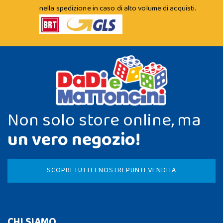
nella spedizione in caso di alto volume di acquisti.
Non solo store online, ma
un vero negozio!
SCOPRI TUTTI I NOSTRI PUNTI VENDITA
CHI SIAMO