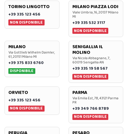
TORINO LINGOTTO
MILANO PIAZZA LODI
Viale Umbria, 16, 20137 Milano
+39 335 123 456
MI
NON DISPONIBILE
+39 335 532 3117
NON DISPONIBILE
MILANO
SENIGALLIA IL
MOLINO
Via Gottlieb Wilhelm Daimler,
61, 20151 Milano MI
Via Nicola Abbagnano, 7,
+39 375 833 6760
60019 Senigallia AN
+39 335 19 58 567
DISPONIBILE
NON DISPONIBILE
ORVIETO
PARMA
Via Emilia Est, 7B, 43121 Parma
+39 335 123 456
PR
NON DISPONIBILE
+39 349 766 8789
NON DISPONIBILE
PERUGIA
PESARO