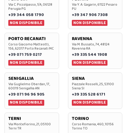
Via C. Piccolpasso, 1/A, 06128
Via Y. A. Gagarin, 61122 Pesaro
Perugia PG
PU
+39 344 058 1790
+39 347 906 7308
NON DISPONIBILE
NON DISPONIBILE
PORTO RECANATI
RAVENNA
Corso Giacomo Matteotti,
Via M. Bussato, 74, 48124
156, 62017 Porto Recanati MC
Ravenna RA
+39 071 759 0217
+39 335 544 1908
NON DISPONIBILE
NON DISPONIBILE
SENIGALLIA
SIENA
Via Guglielmo Oberdan, 17,
Piazzale Rosselli, 25, 53100
60019 Senigallia AN
Siena SI
+39 071 96 96 905
+39 335 528 6171
NON DISPONIBILE
NON DISPONIBILE
TERNI
TORINO
Via Montefiorino, 21, 05100
Corso Romania, 460, 10156
Terni TR
Torino TO