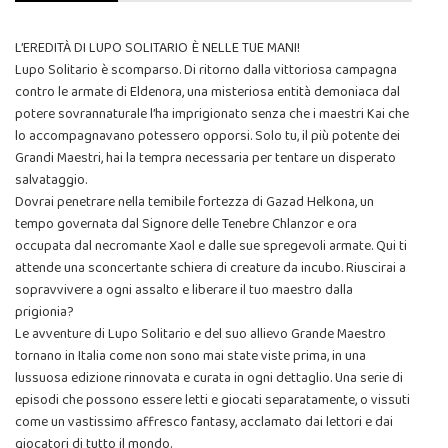
L’EREDITÀ DI LUPO SOLITARIO È NELLE TUE MANI!
Lupo Solitario è scomparso. Di ritorno dalla vittoriosa campagna
contro le armate di Eldenora, una misteriosa entità demoniaca dal
potere sovrannaturale l’ha imprigionato senza che i maestri Kai che
lo accompagnavano potessero opporsi. Solo tu, il più potente dei
Grandi Maestri, hai la tempra necessaria per tentare un disperato
salvataggio.
Dovrai penetrare nella temibile fortezza di Gazad Helkona, un
tempo governata dal Signore delle Tenebre Chlanzor e ora
occupata dal necromante Xaol e dalle sue spregevoli armate. Qui ti
attende una sconcertante schiera di creature da incubo. Riuscirai a
sopravvivere a ogni assalto e liberare il tuo maestro dalla
prigionia?
Le avventure di Lupo Solitario e del suo allievo Grande Maestro
tornano in Italia come non sono mai state viste prima, in una
lussuosa edizione rinnovata e curata in ogni dettaglio. Una serie di
episodi che possono essere letti e giocati separatamente, o vissuti
come un vastissimo affresco fantasy, acclamato dai lettori e dai
giocatori di tutto il mondo.