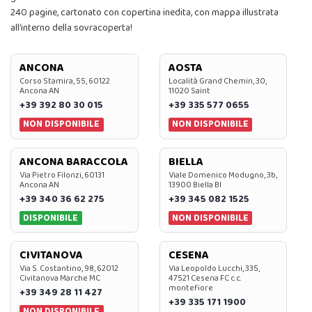
240 pagine, cartonato con copertina inedita, con mappa illustrata
all’interno della sovracoperta!
ANCONA
AOSTA
Corso Stamira, 55, 60122
Località Grand Chemin, 30,
Ancona AN
11020 Saint
+39 392 80 30 015
+39 335 577 0655
NON DISPONIBILE
NON DISPONIBILE
ANCONA BARACCOLA
BIELLA
Via Pietro Filonzi, 60131
Viale Domenico Modugno, 3b,
Ancona AN
13900 Biella BI
+39 340 36 62 275
+39 345 082 1525
DISPONIBILE
NON DISPONIBILE
CIVITANOVA
CESENA
Via S. Costantino, 98, 62012
Via Leopoldo Lucchi, 335,
Civitanova Marche MC
47521 Cesena FC c.c.
montefiore
+39 349 28 11 427
+39 335 171 1900
NON DISPONIBILE