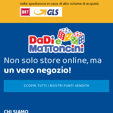
nella spedizione in caso di alto volume di acquisti.
Non solo store online, ma
un vero negozio!
SCOPRI TUTTI I NOSTRI PUNTI VENDITA
CHI SIAMO