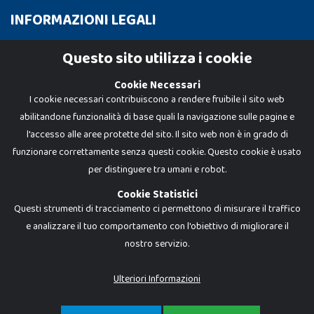
INFORMAZIONI LEGALI
Cookie Policy
Questo sito utilizza i cookie
Privacy Policy
Cookie Necessari
I cookie necessari contribuiscono a rendere fruibile il sito web
abilitandone funzionalità di base quali la navigazione sulle pagine e
l'accesso alle aree protette del sito. Il sito web non è in grado di
funzionare correttamente senza questi cookie. Questo cookie è usato
per distinguere tra umani e robot.
Cookie Statistici
Questi strumenti di tracciamento ci permettono di misurare il traffico
e analizzare il tuo comportamento con l'obiettivo di migliorare il
nostro servizio.
Dadi e Mattoncini è un brand di Giocabene Srl. Ogni riproduzione o utilizzo non
espressamente autorizzato è severamente vietato. Tutti i loghi, marchi,
brand elencati nel presente shop sono di proprietà dei rispettivi titolari.
I prezzi e le promozioni pubblicate potrebbero differire da quanto esposto in
Ulteriori Informazioni
negozio.
Giocabene Srl - via della Posta 8, 20123 Milano (MI)
P.IVA 02608090425 - REA AN201199 - C.S. 10.000 i.v.