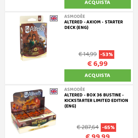
ACQUISTA
ASMODÈE
ALTERED - AXIOM - STARTER
DECK (ENG)
€ 14,99
-53%
€ 6,99
ACQUISTA
ASMODÈE
ALTERED - BOX 36 BUSTINE -
KICKSTARTER LIMITED EDITION
(ENG)
€ 287,64
-65%
€ 99,99