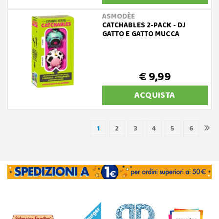
ASMODÈE
CATCHABLES 2-PACK - DJ
GATTO E GATTO MUCCA
€ 9,99
ACQUISTA
1
2
3
4
5
6