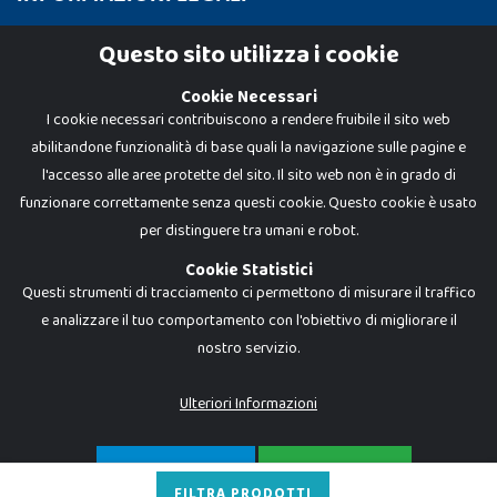
Cookie Policy
Questo sito utilizza i cookie
Privacy Policy
Cookie Necessari
I cookie necessari contribuiscono a rendere fruibile il sito web
abilitandone funzionalità di base quali la navigazione sulle pagine e
l'accesso alle aree protette del sito. Il sito web non è in grado di
funzionare correttamente senza questi cookie. Questo cookie è usato
per distinguere tra umani e robot.
Cookie Statistici
Questi strumenti di tracciamento ci permettono di misurare il traffico
e analizzare il tuo comportamento con l'obiettivo di migliorare il
nostro servizio.
Dadi e Mattoncini è un brand di Giocabene Srl. Ogni riproduzione o utilizzo non
espressamente autorizzato è severamente vietato. Tutti i loghi, marchi,
brand elencati nel presente shop sono di proprietà dei rispettivi titolari.
I prezzi e le promozioni pubblicate potrebbero differire da quanto esposto in
Ulteriori Informazioni
negozio.
Giocabene Srl - via della Posta 8, 20123 Milano (MI)
P.IVA 02608090425 - REA AN201199 - C.S. 10.000 i.v.
SOLO NECESSARI
ACCETTA TUTTO
FILTRA PRODOTTI