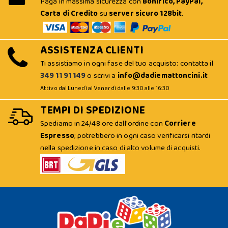
Paga in massima sicurezza con
Bonifico, PayPal,
Carta di Credito
su
server sicuro 128bit
.
ASSISTENZA CLIENTI
Ti assistiamo in ogni fase del tuo acquisto: contatta il
349 11 91 149
o scrivi a
info@dadiemattoncini.it
Attivo dal Lunedì al Venerdì dalle 9:30 alle 16:30
TEMPI DI SPEDIZIONE
Spediamo in 24/48 ore dall'ordine con
Corriere
Espresso
; potrebbero in ogni caso verificarsi ritardi
nella spedizione in caso di alto volume di acquisti.