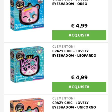
EYESHADOW - ORSO
€ 4,99
ACQUISTA
CLEMENTONI
CRAZY CHIC - LOVELY
EYESHADOW - LEOPARDO
€ 4,99
ACQUISTA
CLEMENTONI
CRAZY CHIC - LOVELY
EYESHADOW - UNICORNO