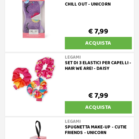
CHILL OUT - UNICORN
€ 7,99
ACQUISTA
LEGAMI
SET DI 3 ELASTICI PER CAPELLI -
HAIR WE ARE! - DAISY
€ 7,99
ACQUISTA
LEGAMI
SPUGNETTA MAKE-UP - CUTIE
FRIENDS - UNICORN