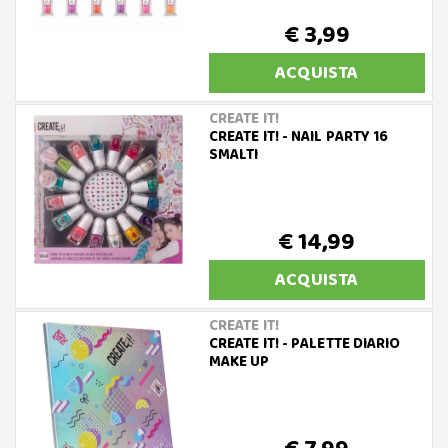
€ 3,99
ACQUISTA
CREATE IT!
CREATE IT! - NAIL PARTY 16
SMALTI
€ 14,99
ACQUISTA
CREATE IT!
CREATE IT! - PALETTE DIARIO
MAKE UP