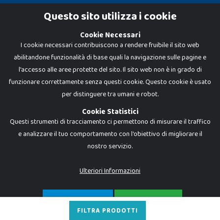
Cookie Policy
Questo sito utilizza i cookie
Privacy Policy
Cookie Necessari
I cookie necessari contribuiscono a rendere fruibile il sito web
abilitandone funzionalità di base quali la navigazione sulle pagine e
l'accesso alle aree protette del sito. Il sito web non è in grado di
funzionare correttamente senza questi cookie. Questo cookie è usato
per distinguere tra umani e robot.
Cookie Statistici
Questi strumenti di tracciamento ci permettono di misurare il traffico
e analizzare il tuo comportamento con l'obiettivo di migliorare il
nostro servizio.
Dadi e Mattoncini è un brand di Giocabene Srl. Ogni riproduzione o utilizzo non
espressamente autorizzato è severamente vietato. Tutti i loghi, marchi,
brand elencati nel presente shop sono di proprietà dei rispettivi titolari.
I prezzi e le promozioni pubblicate potrebbero differire da quanto esposto in
Ulteriori Informazioni
negozio.
Giocabene Srl - via della Posta 8, 20123 Milano (MI)
P.IVA 02608090425 - REA AN201199 - C.S. 10.000 i.v.
SOLO NECESSARI
ACCETTA TUTTO
FILTRA PRODOTTI