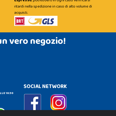
Espresso
; potrebbero in ogni caso verificarsi
ritardi nella spedizione in caso di alto volume di
acquisti.
un vero negozio!
SOCIAL NETWORK
LLE 16:30