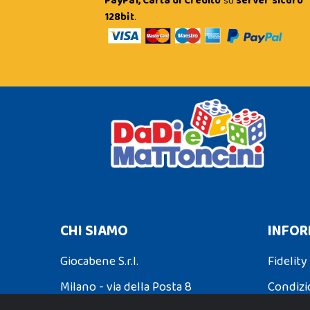
PayPal, Carta di Credito
su
server sicuro
128bit
.
CHI SIAMO
INFOR
Giocabene S.r.l.
Fidelity
Milano - via della Posta 8
Condizi