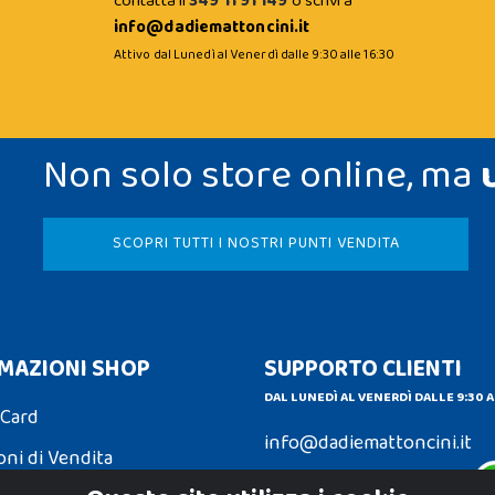
contatta il
349 11 91 149
o scrivi a
info@dadiemattoncini.it
Attivo dal Lunedì al Venerdì dalle 9:30 alle 16:30
Non solo store online, ma
SCOPRI TUTTI I NOSTRI PUNTI VENDITA
MAZIONI SHOP
SUPPORTO CLIENTI
DAL LUNEDÌ AL VENERDÌ DALLE 9:30 A
 Card
info@dadiemattoncini.it
oni di Vendita
Contattaci su Whatsapp