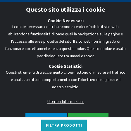
Cookie Policy
Questo sito utilizza i cookie
Privacy Policy
Cookie Necessari
I cookie necessari contribuiscono a rendere fruibile il sito web
abilitandone funzionalità di base quali la navigazione sulle pagine e
l'accesso alle aree protette del sito. Il sito web non è in grado di
funzionare correttamente senza questi cookie. Questo cookie è usato
per distinguere tra umani e robot.
Cookie Statistici
Questi strumenti di tracciamento ci permettono di misurare il traffico
e analizzare il tuo comportamento con l'obiettivo di migliorare il
nostro servizio.
Dadi e Mattoncini è un brand di Giocabene Srl. Ogni riproduzione o utilizzo non
espressamente autorizzato è severamente vietato. Tutti i loghi, marchi,
brand elencati nel presente shop sono di proprietà dei rispettivi titolari.
I prezzi e le promozioni pubblicate potrebbero differire da quanto esposto in
Ulteriori Informazioni
negozio.
Giocabene Srl - via della Posta 8, 20123 Milano (MI)
P.IVA 02608090425 - REA AN201199 - C.S. 10.000 i.v.
SOLO NECESSARI
ACCETTA TUTTO
FILTRA PRODOTTI