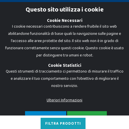
Cookie Policy
Questo sito utilizza i cookie
Privacy Policy
Cookie Necessari
I cookie necessari contribuiscono a rendere fruibile il sito web
abilitandone funzionalità di base quali la navigazione sulle pagine e
l'accesso alle aree protette del sito. Il sito web non è in grado di
funzionare correttamente senza questi cookie. Questo cookie è usato
per distinguere tra umani e robot.
Cookie Statistici
Questi strumenti di tracciamento ci permettono di misurare il traffico
e analizzare il tuo comportamento con l'obiettivo di migliorare il
nostro servizio.
Dadi e Mattoncini è un brand di Giocabene Srl. Ogni riproduzione o utilizzo non
espressamente autorizzato è severamente vietato. Tutti i loghi, marchi,
brand elencati nel presente shop sono di proprietà dei rispettivi titolari.
I prezzi e le promozioni pubblicate potrebbero differire da quanto esposto in
Ulteriori Informazioni
negozio.
Giocabene Srl - via della Posta 8, 20123 Milano (MI)
P.IVA 02608090425 - REA AN201199 - C.S. 10.000 i.v.
SOLO NECESSARI
ACCETTA TUTTO
FILTRA PRODOTTI