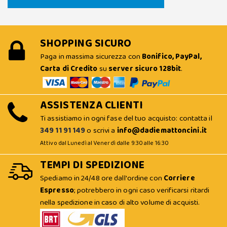
SHOPPING SICURO
Paga in massima sicurezza con
Bonifico, PayPal,
Carta di Credito
su
server sicuro 128bit
.
ASSISTENZA CLIENTI
Ti assistiamo in ogni fase del tuo acquisto: contatta il
349 11 91 149
o scrivi a
info@dadiemattoncini.it
Attivo dal Lunedì al Venerdì dalle 9:30 alle 16:30
TEMPI DI SPEDIZIONE
Spediamo in 24/48 ore dall'ordine con
Corriere
Espresso
; potrebbero in ogni caso verificarsi ritardi
nella spedizione in caso di alto volume di acquisti.