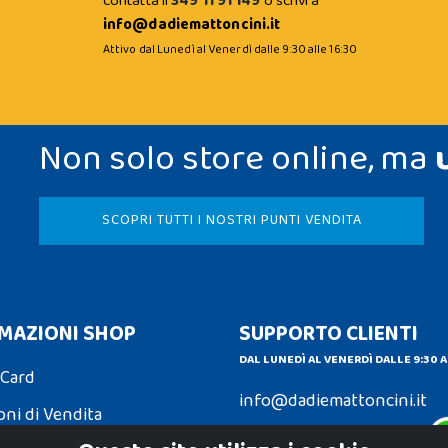
contatta il
349 11 91 149
o scrivi a
info@dadiemattoncini.it
Attivo dal Lunedì al Venerdì dalle 9:30 alle 16:30
Non solo store online, ma
SCOPRI TUTTI I NOSTRI PUNTI VENDITA
MAZIONI SHOP
SUPPORTO CLIENTI
DAL LUNEDÌ AL VENERDÌ DALLE 9:30 A
 Card
info@dadiemattoncini.it
oni di Vendita
Contattaci su Whatsapp