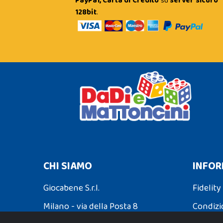
PayPal, Carta di Credito
su
server sicuro
128bit
.
CHI SIAMO
INFOR
Giocabene S.r.l.
Fidelity
Milano - via della Posta 8
Condizi