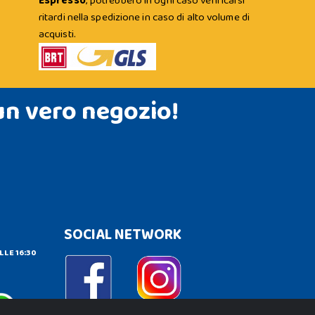
Espresso
; potrebbero in ogni caso verificarsi
ritardi nella spedizione in caso di alto volume di
acquisti.
un vero negozio!
SOCIAL NETWORK
LLE 16:30