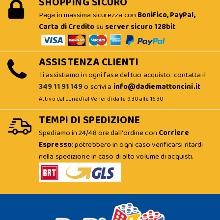
SHOPPING SICURO
Paga in massima sicurezza con
Bonifico, PayPal,
Carta di Credito
su
server sicuro 128bit
.
ASSISTENZA CLIENTI
Ti assistiamo in ogni fase del tuo acquisto: contatta il
349 11 91 149
o scrivi a
info@dadiemattoncini.it
Attivo dal Lunedì al Venerdì dalle 9:30 alle 16:30
TEMPI DI SPEDIZIONE
Spediamo in 24/48 ore dall'ordine con
Corriere
Espresso
; potrebbero in ogni caso verificarsi ritardi
nella spedizione in caso di alto volume di acquisti.