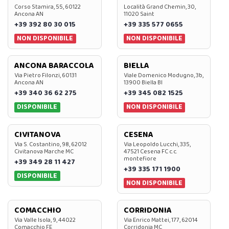
Corso Stamira, 55, 60122
Località Grand Chemin, 30,
Ancona AN
11020 Saint
+39 392 80 30 015
+39 335 577 0655
NON DISPONIBILE
NON DISPONIBILE
ANCONA BARACCOLA
BIELLA
Via Pietro Filonzi, 60131
Viale Domenico Modugno, 3b,
Ancona AN
13900 Biella BI
+39 340 36 62 275
+39 345 082 1525
DISPONIBILE
NON DISPONIBILE
CIVITANOVA
CESENA
Via S. Costantino, 98, 62012
Via Leopoldo Lucchi, 335,
Civitanova Marche MC
47521 Cesena FC c.c.
montefiore
+39 349 28 11 427
+39 335 171 1900
DISPONIBILE
NON DISPONIBILE
COMACCHIO
CORRIDONIA
Via Valle Isola, 9, 44022
Via Enrico Mattei, 177, 62014
Comacchio FE
Corridonia MC