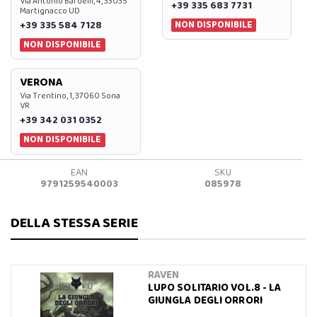
Via Antonio Bardelli, 4, 33035
+39 335 683 7731
Martignacco UD
NON DISPONIBILE
+39 335 584 7128
NON DISPONIBILE
VERONA
Via Trentino, 1, 37060 Sona
VR
+39 342 031 0352
NON DISPONIBILE
EAN
SKU
9791259540003
085978
DELLA STESSA SERIE
RAVEN
LUPO SOLITARIO VOL.8 - LA
GIUNGLA DEGLI ORRORI