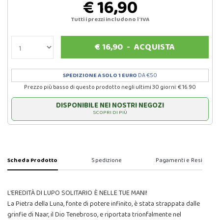
€ 16,90
Tutti i prezzi includono l'IVA
€
16,90
-
ACQUISTA
SPEDIZIONE A SOLO 1 EURO
DA €50
Prezzo più basso di questo prodotto negli ultimi 30 giorni: € 16.90
DISPONIBILE NEI NOSTRI NEGOZI
SCOPRI DI PIÙ
Scheda Prodotto
Spedizione
Pagamenti e Resi
L'EREDITÀ DI LUPO SOLITARIO È NELLE TUE MANI!
La Pietra della Luna, fonte di potere infinito, è stata strappata dalle
grinfie di Naar, il Dio Tenebroso, e riportata trionfalmente nel