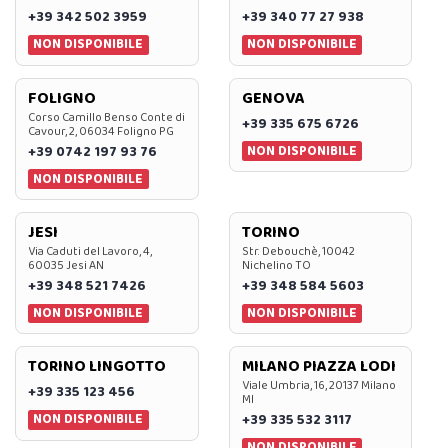
+39 342 502 3959
+39 340 77 27 938
NON DISPONIBILE
NON DISPONIBILE
FOLIGNO
GENOVA
Corso Camillo Benso Conte di
+39 335 675 6726
Cavour, 2, 06034 Foligno PG
NON DISPONIBILE
+39 0742 197 93 76
NON DISPONIBILE
JESI
TORINO
Via Caduti del Lavoro, 4,
Str. Debouchè, 10042
60035 Jesi AN
Nichelino TO
+39 348 521 7426
+39 348 584 5603
NON DISPONIBILE
NON DISPONIBILE
TORINO LINGOTTO
MILANO PIAZZA LODI
Viale Umbria, 16, 20137 Milano
+39 335 123 456
MI
NON DISPONIBILE
+39 335 532 3117
NON DISPONIBILE