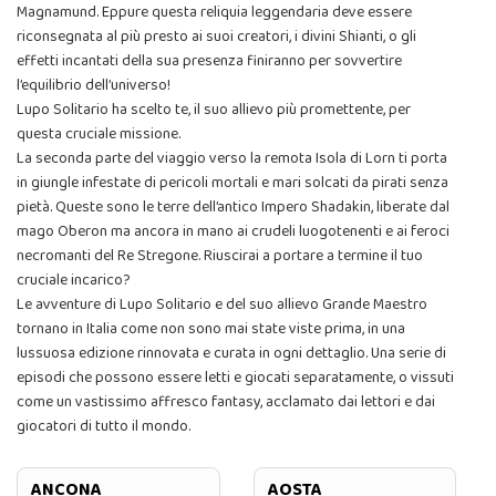
Magnamund. Eppure questa reliquia leggendaria deve essere
riconsegnata al più presto ai suoi creatori, i divini Shianti, o gli
effetti incantati della sua presenza finiranno per sovvertire
l’equilibrio dell’universo!
Lupo Solitario ha scelto te, il suo allievo più promettente, per
questa cruciale missione.
La seconda parte del viaggio verso la remota Isola di Lorn ti porta
in giungle infestate di pericoli mortali e mari solcati da pirati senza
pietà. Queste sono le terre dell’antico Impero Shadakin, liberate dal
mago Oberon ma ancora in mano ai crudeli luogotenenti e ai feroci
necromanti del Re Stregone. Riuscirai a portare a termine il tuo
cruciale incarico?
Le avventure di Lupo Solitario e del suo allievo Grande Maestro
tornano in Italia come non sono mai state viste prima, in una
lussuosa edizione rinnovata e curata in ogni dettaglio. Una serie di
episodi che possono essere letti e giocati separatamente, o vissuti
come un vastissimo affresco fantasy, acclamato dai lettori e dai
giocatori di tutto il mondo.
ANCONA
AOSTA