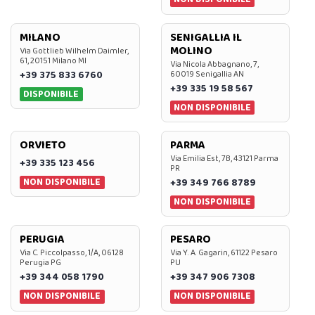
MILANO
SENIGALLIA IL
MOLINO
Via Gottlieb Wilhelm Daimler,
61, 20151 Milano MI
Via Nicola Abbagnano, 7,
+39 375 833 6760
60019 Senigallia AN
+39 335 19 58 567
DISPONIBILE
NON DISPONIBILE
ORVIETO
PARMA
Via Emilia Est, 7B, 43121 Parma
+39 335 123 456
PR
NON DISPONIBILE
+39 349 766 8789
NON DISPONIBILE
PERUGIA
PESARO
Via C. Piccolpasso, 1/A, 06128
Via Y. A. Gagarin, 61122 Pesaro
Perugia PG
PU
+39 344 058 1790
+39 347 906 7308
NON DISPONIBILE
NON DISPONIBILE