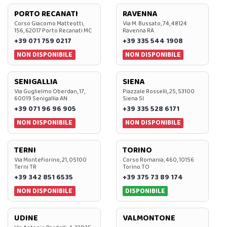
PORTO RECANATI
RAVENNA
Corso Giacomo Matteotti,
Via M. Bussato, 74, 48124
156, 62017 Porto Recanati MC
Ravenna RA
+39 071 759 0217
+39 335 544 1908
NON DISPONIBILE
NON DISPONIBILE
SENIGALLIA
SIENA
Via Guglielmo Oberdan, 17,
Piazzale Rosselli, 25, 53100
60019 Senigallia AN
Siena SI
+39 071 96 96 905
+39 335 528 6171
NON DISPONIBILE
NON DISPONIBILE
TERNI
TORINO
Via Montefiorino, 21, 05100
Corso Romania, 460, 10156
Terni TR
Torino TO
+39 342 851 6535
+39 375 73 89 174
NON DISPONIBILE
DISPONIBILE
UDINE
VALMONTONE