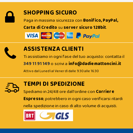
SHOPPING SICURO
Paga in massima sicurezza con
Bonifico, PayPal,
Carta di Credito
su
server sicuro 128bit
.
ASSISTENZA CLIENTI
Ti assistiamo in ogni fase del tuo acquisto: contatta il
349 11 91 149
o scrivi a
info@dadiemattoncini.it
Attivo dal Lunedì al Venerdì dalle 9:30 alle 16:30
TEMPI DI SPEDIZIONE
Spediamo in 24/48 ore dall'ordine con
Corriere
Espresso
; potrebbero in ogni caso verificarsi ritardi
nella spedizione in caso di alto volume di acquisti.