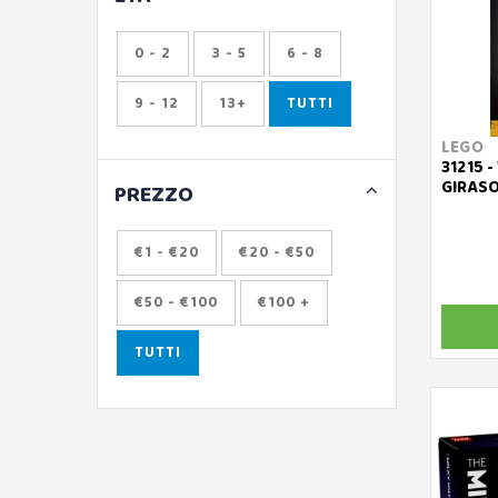
0 - 2
3 - 5
6 - 8
9 - 12
13+
TUTTI
LEGO
31215 
GIRASO
PREZZO
€1 - €20
€20 - €50
€50 - €100
€100 +
TUTTI