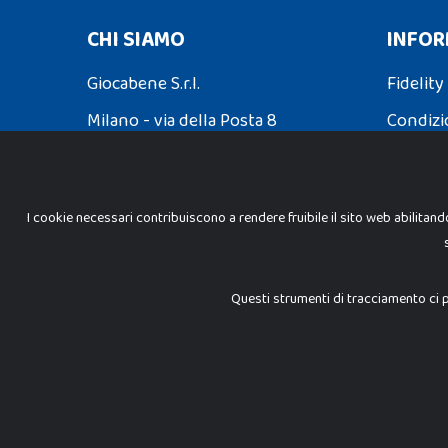
CHI SIAMO
INFOR
Giocabene S.r.l.
Fidelity
Milano - via della Posta 8
Condizi
Partita Iva: 02608090425
Spedizio
I cookie necessari contribuiscono a rendere fruibile il sito web abilitand
INFORMAZIONI LEGALI
Cookie Policy
Questi strumenti di tracciamento ci p
Privacy Policy