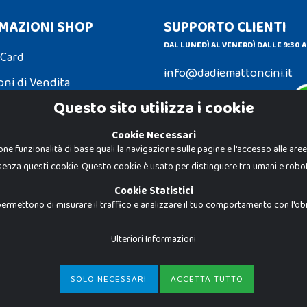
MAZIONI SHOP
SUPPORTO CLIENTI
DAL LUNEDÌ AL VENERDÌ DALLE 9:30 A
 Card
info@dadiemattoncini.it
oni di Vendita
Contattaci su Whatsapp
Questo sito utilizza i cookie
ni e Resi
Cookie Necessari
one funzionalità di base quali la navigazione sulle pagine e l'accesso alle are
senza questi cookie. Questo cookie è usato per distinguere tra umani e robot
Dadi e Mattoncini è un brand di Giocab
autorizzato è severamente vietato. Tutt
Cookie Statistici
proprietà dei rispettivi titolari.
I prezzi e le promozioni pubblicate po
ermettono di misurare il traffico e analizzare il tuo comportamento con l'obiet
Giocabene Srl - via della Posta 8, 20123 
P.IVA 02608090425 - REA AN201199 - C.S.
Ulteriori Informazioni
SOLO NECESSARI
ACCETTA TUTTO