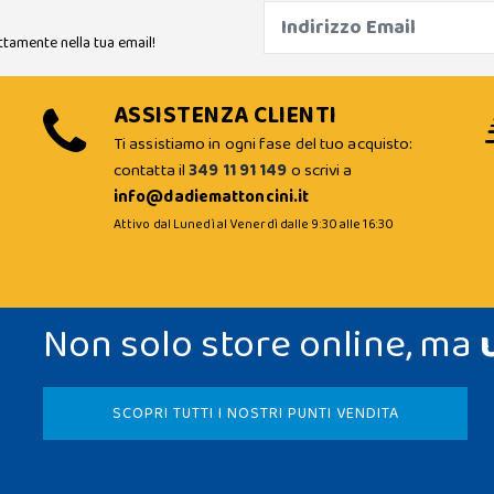
ttamente nella tua email!
ASSISTENZA CLIENTI
Ti assistiamo in ogni fase del tuo acquisto:
contatta il
349 11 91 149
o scrivi a
info@dadiemattoncini.it
Attivo dal Lunedì al Venerdì dalle 9:30 alle 16:30
Non solo store online, ma
SCOPRI TUTTI I NOSTRI PUNTI VENDITA