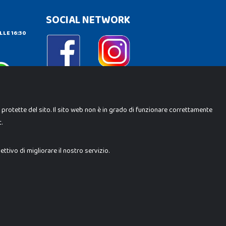
SOCIAL NETWORK
LLE 16:30
e protette del sito. Il sito web non è in grado di funzionare correttamente
.
ene Srl. Ogni riproduzione o utilizzo non espressamente
i i loghi, marchi, brand elencati nel presente shop sono di
trebbero differire da quanto esposto in negozio.
tivo di migliorare il nostro servizio.
Milano (MI)
 10.000 i.v.