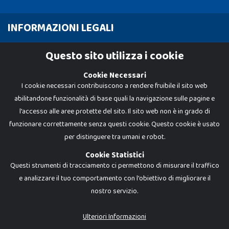
INFORMAZIONI LEGALI
Cookie Policy
Questo sito utilizza i cookie
Privacy Policy
Cookie Necessari
I cookie necessari contribuiscono a rendere fruibile il sito web
abilitandone funzionalità di base quali la navigazione sulle pagine e
l'accesso alle aree protette del sito. Il sito web non è in grado di
funzionare correttamente senza questi cookie. Questo cookie è usato
per distinguere tra umani e robot.
Cookie Statistici
Questi strumenti di tracciamento ci permettono di misurare il traffico
e analizzare il tuo comportamento con l'obiettivo di migliorare il
nostro servizio.
Dadi e Mattoncini è un brand di Giocabene Srl. Ogni riproduzione o utilizzo non
espressamente autorizzato è severamente vietato. Tutti i loghi, marchi,
brand elencati nel presente shop sono di proprietà dei rispettivi titolari.
I prezzi e le promozioni pubblicate potrebbero differire da quanto esposto in
Ulteriori Informazioni
negozio.