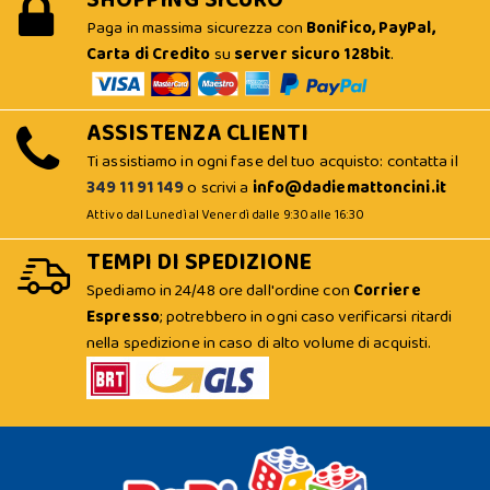
Paga in massima sicurezza con
Bonifico, PayPal,
Carta di Credito
su
server sicuro 128bit
.
ASSISTENZA CLIENTI
Ti assistiamo in ogni fase del tuo acquisto: contatta il
349 11 91 149
o scrivi a
info@dadiemattoncini.it
Attivo dal Lunedì al Venerdì dalle 9:30 alle 16:30
TEMPI DI SPEDIZIONE
Spediamo in 24/48 ore dall'ordine con
Corriere
Espresso
; potrebbero in ogni caso verificarsi ritardi
nella spedizione in caso di alto volume di acquisti.