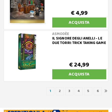
€ 4,99
ACQUISTA
ASMODÈE
IL SIGNORE DEGLI ANELLI - LE
DUE TORRI: TRICK TAKING GAME
€ 24,99
ACQUISTA
1
2
3
4
5
6