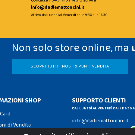
contatta il
349 11 91 149
o scrivi a
info@dadiemattoncini.it
Attivo dal Lunedì al Venerdì dalle 9:30 alle 16:30
Non solo store online, ma
SCOPRI TUTTI I NOSTRI PUNTI VENDITA
MAZIONI SHOP
SUPPORTO CLIENTI
DAL LUNEDÌ AL VENERDÌ DALLE 9:30 A
 Card
info@dadiemattoncini.it
oni di Vendita
Contattaci su Whatsapp