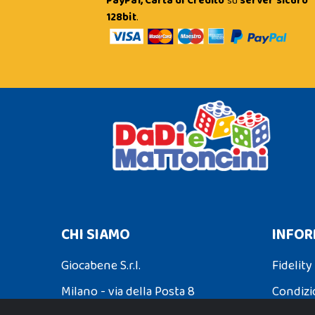
PayPal, Carta di Credito
su
server sicuro
128bit
.
CHI SIAMO
INFOR
Giocabene S.r.l.
Fidelity
Milano - via della Posta 8
Condizi