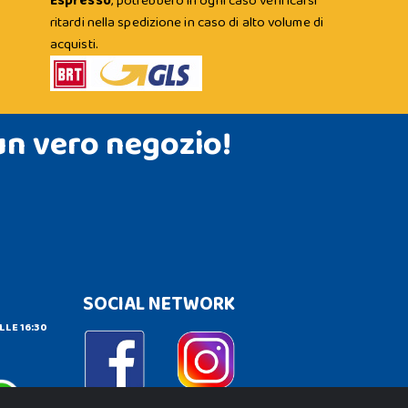
Espresso
; potrebbero in ogni caso verificarsi
ritardi nella spedizione in caso di alto volume di
acquisti.
un vero negozio!
SOCIAL NETWORK
LLE 16:30