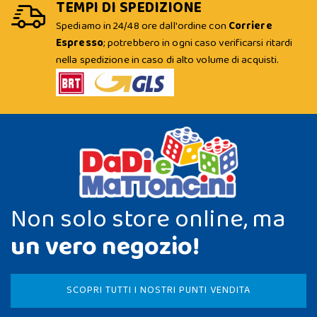
TEMPI DI SPEDIZIONE
Spediamo in 24/48 ore dall'ordine con
Corriere
Espresso
; potrebbero in ogni caso verificarsi ritardi
nella spedizione in caso di alto volume di acquisti.
Non solo store online, ma
un vero negozio!
SCOPRI TUTTI I NOSTRI PUNTI VENDITA