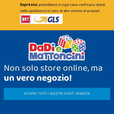
Espresso
; potrebbero in ogni caso verificarsi ritardi
nella spedizione in caso di alto volume di acquisti.
Non solo store online, ma
un vero negozio!
SCOPRI TUTTI I NOSTRI PUNTI VENDITA