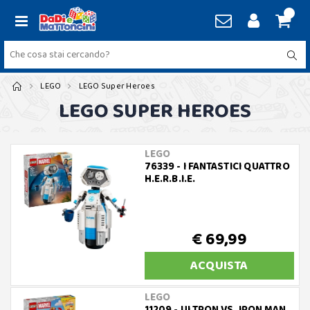
LEGO
LEGO Super Heroes
LEGO SUPER HEROES
LEGO
76339 - I FANTASTICI QUATTRO
H.E.R.B.I.E.
€ 69,99
ACQUISTA
LEGO