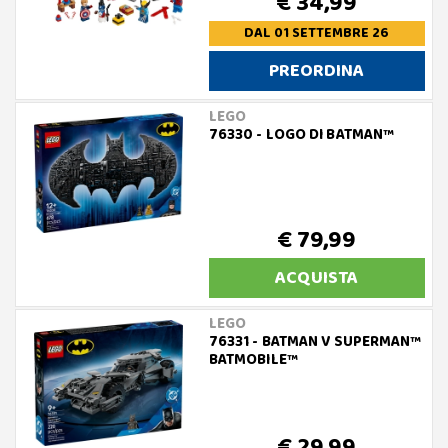
€ 34,99
DAL 01 SETTEMBRE 26
PREORDINA
LEGO
76330 - LOGO DI BATMAN™
€ 79,99
ACQUISTA
LEGO
76331 - BATMAN V SUPERMAN™
BATMOBILE™
€ 29,99