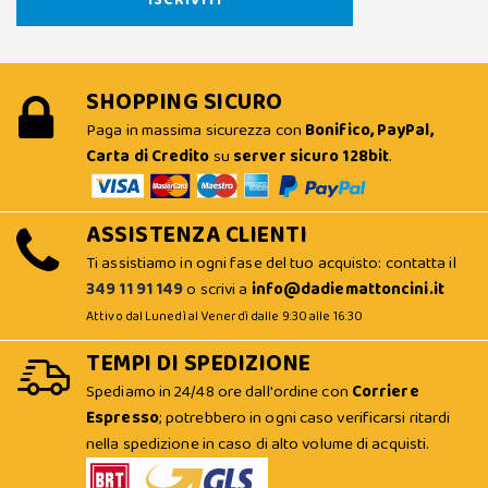
SHOPPING SICURO
Paga in massima sicurezza con
Bonifico, PayPal,
Carta di Credito
su
server sicuro 128bit
.
ASSISTENZA CLIENTI
Ti assistiamo in ogni fase del tuo acquisto: contatta il
349 11 91 149
o scrivi a
info@dadiemattoncini.it
Attivo dal Lunedì al Venerdì dalle 9:30 alle 16:30
TEMPI DI SPEDIZIONE
Spediamo in 24/48 ore dall'ordine con
Corriere
Espresso
; potrebbero in ogni caso verificarsi ritardi
nella spedizione in caso di alto volume di acquisti.