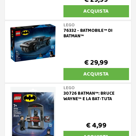
ACQUISTA
LEGO
76332 - BATMOBILE™ DI
BATMAN™
€ 29,99
ACQUISTA
LEGO
30726 BATMAN™: BRUCE
WAYNE™ E LA BAT-TUTA
€ 4,99