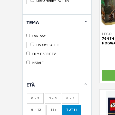
LEGO HARRY POTTER
TEMA
LEGO
FANTASY
76474 
HOGWA
HARRY POTTER
FILM E SERIE TV
NATALE
ETÀ
0 - 2
3 - 5
6 - 8
9 - 12
13+
TUTTI