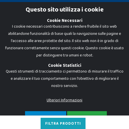
Cookie Policy
Questo sito utilizza i cookie
Privacy Policy
Cookie Necessari
I cookie necessari contribuiscono a rendere fruibile il sito web
abilitandone funzionalità di base quali la navigazione sulle pagine e
l'accesso alle aree protette del sito. Il sito web non è in grado di
funzionare correttamente senza questi cookie. Questo cookie è usato
per distinguere tra umani e robot.
Cookie Statistici
Questi strumenti di tracciamento ci permettono di misurare il traffico
e analizzare il tuo comportamento con l'obiettivo di migliorare il
nostro servizio.
Dadi e Mattoncini è un brand di Giocabene Srl. Ogni riproduzione o utilizzo non
espressamente autorizzato è severamente vietato. Tutti i loghi, marchi,
brand elencati nel presente shop sono di proprietà dei rispettivi titolari.
I prezzi e le promozioni pubblicate potrebbero differire da quanto esposto in
Ulteriori Informazioni
negozio.
Giocabene Srl - via della Posta 8, 20123 Milano (MI)
P.IVA 02608090425 - REA AN201199 - C.S. 10.000 i.v.
SOLO NECESSARI
ACCETTA TUTTO
FILTRA PRODOTTI