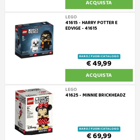
ACQUISTA
LEGO
41615 - HARRY POTTER E
EDVIGE - 41615
RARO / FUORI CATALOGO
€ 49,99
ACQUISTA
LEGO
41625 - MINNIE BRICKHEADZ
RARO / FUORI CATALOGO
€ 69,99