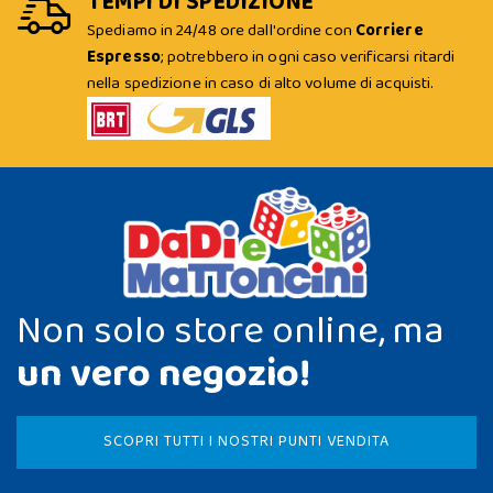
TEMPI DI SPEDIZIONE
Spediamo in 24/48 ore dall'ordine con
Corriere
Espresso
; potrebbero in ogni caso verificarsi ritardi
nella spedizione in caso di alto volume di acquisti.
Non solo store online, ma
un vero negozio!
SCOPRI TUTTI I NOSTRI PUNTI VENDITA