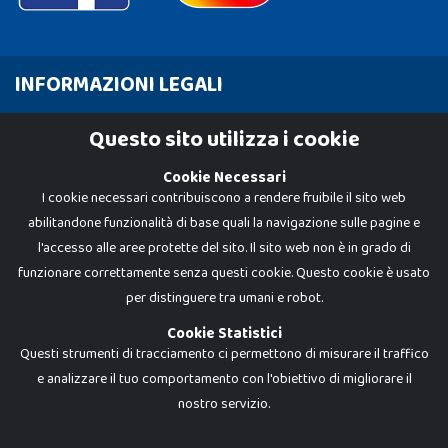
INFORMAZIONI LEGALI
Cookie Policy
Questo sito utilizza i cookie
Privacy Policy
Cookie Necessari
I cookie necessari contribuiscono a rendere fruibile il sito web
abilitandone funzionalità di base quali la navigazione sulle pagine e
l'accesso alle aree protette del sito. Il sito web non è in grado di
funzionare correttamente senza questi cookie. Questo cookie è usato
per distinguere tra umani e robot.
Cookie Statistici
Questi strumenti di tracciamento ci permettono di misurare il traffico
e analizzare il tuo comportamento con l'obiettivo di migliorare il
nostro servizio.
Dadi e Mattoncini è un brand di Giocabene Srl. Ogni riproduzione o utilizzo non
espressamente autorizzato è severamente vietato. Tutti i loghi, marchi,
brand elencati nel presente shop sono di proprietà dei rispettivi titolari.