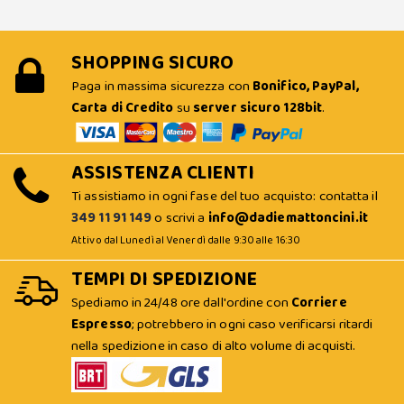
SHOPPING SICURO
Paga in massima sicurezza con
Bonifico, PayPal,
Carta di Credito
su
server sicuro 128bit
.
ASSISTENZA CLIENTI
Ti assistiamo in ogni fase del tuo acquisto: contatta il
349 11 91 149
o scrivi a
info@dadiemattoncini.it
Attivo dal Lunedì al Venerdì dalle 9:30 alle 16:30
TEMPI DI SPEDIZIONE
Spediamo in 24/48 ore dall'ordine con
Corriere
Espresso
; potrebbero in ogni caso verificarsi ritardi
nella spedizione in caso di alto volume di acquisti.