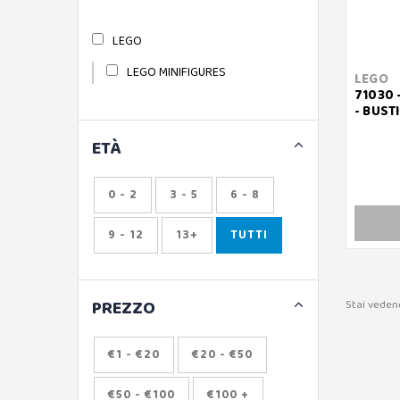
LEGO
LEGO MINIFIGURES
LEGO
71030 
- BUST
ETÀ
0 - 2
3 - 5
6 - 8
9 - 12
13+
TUTTI
PREZZO
Stai vedend
€1 - €20
€20 - €50
€50 - €100
€100 +