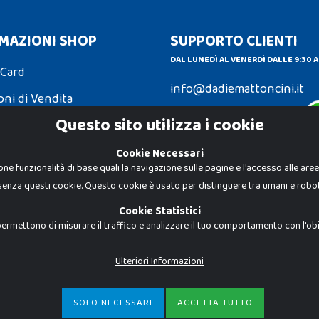
MAZIONI SHOP
SUPPORTO CLIENTI
DAL LUNEDÌ AL VENERDÌ DALLE 9:30 A
 Card
info@dadiemattoncini.it
oni di Vendita
Contattaci su Whatsapp
Questo sito utilizza i cookie
ni e Resi
Cookie Necessari
one funzionalità di base quali la navigazione sulle pagine e l'accesso alle are
senza questi cookie. Questo cookie è usato per distinguere tra umani e robot
Dadi e Mattoncini è un brand di Giocab
autorizzato è severamente vietato. Tutt
Cookie Statistici
proprietà dei rispettivi titolari.
I prezzi e le promozioni pubblicate po
ermettono di misurare il traffico e analizzare il tuo comportamento con l'obiet
Giocabene Srl - via della Posta 8, 20123 
P.IVA 02608090425 - REA AN201199 - C.S.
Ulteriori Informazioni
SOLO NECESSARI
ACCETTA TUTTO