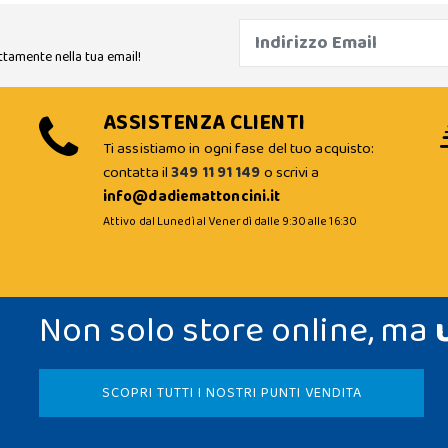
ttamente nella tua email!
ASSISTENZA CLIENTI
Ti assistiamo in ogni fase del tuo acquisto:
contatta il
349 11 91 149
o scrivi a
info@dadiemattoncini.it
Attivo dal Lunedì al Venerdì dalle 9:30 alle 16:30
Non solo store online, ma
SCOPRI TUTTI I NOSTRI PUNTI VENDITA