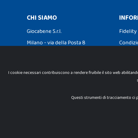
CHI SIAMO
INFOR
Giocabene S.r.l.
Fidelity
Milano - via della Posta 8
Condizi
Partita Iva: 02608090425
Spedizio
I cookie necessari contribuiscono a rendere fruibile il sito web abilitand
INFORMAZIONI LEGALI
Cookie Policy
Questi strumenti di tracciamento ci p
Privacy Policy