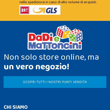
nella spedizione in caso di alto volume di acquisti.
Non solo store online, ma
un vero negozio!
SCOPRI TUTTI I NOSTRI PUNTI VENDITA
CHI SIAMO