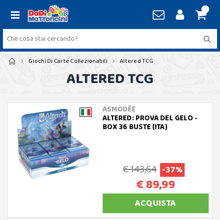
Giochi Di Carte Collezionabili
Altered TCG
ALTERED TCG
ASMODÈE
ALTERED: PROVA DEL GELO -
BOX 36 BUSTE (ITA)
€ 143,64
-37%
€ 89,99
ACQUISTA