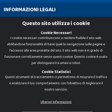
INFORMAZIONI LEGALI
Cookie Policy
Questo sito utilizza i cookie
Privacy Policy
Cookie Necessari
I cookie necessari contribuiscono a rendere fruibile il sito web
abilitandone funzionalità di base quali la navigazione sulle pagine e
l'accesso alle aree protette del sito. Il sito web non è in grado di
funzionare correttamente senza questi cookie. Questo cookie è usato
per distinguere tra umani e robot.
Cookie Statistici
Questi strumenti di tracciamento ci permettono di misurare il traffico
e analizzare il tuo comportamento con l'obiettivo di migliorare il
nostro servizio.
Dadi e Mattoncini è un brand di Giocabene Srl. Ogni riproduzione o utilizzo non
espressamente autorizzato è severamente vietato. Tutti i loghi, marchi,
brand elencati nel presente shop sono di proprietà dei rispettivi titolari.
I prezzi e le promozioni pubblicate potrebbero differire da quanto esposto in
Ulteriori Informazioni
negozio.
Giocabene Srl - via della Posta 8, 20123 Milano (MI)