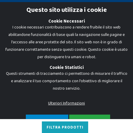
Cookie Policy
Questo sito utilizza i cookie
Privacy Policy
Cookie Necessari
I cookie necessari contribuiscono a rendere fruibile il sito web
abilitandone funzionalità di base quali la navigazione sulle pagine e
l'accesso alle aree protette del sito. Il sito web non è in grado di
funzionare correttamente senza questi cookie. Questo cookie è usato
per distinguere tra umani e robot.
Cookie Statistici
Questi strumenti di tracciamento ci permettono di misurare il traffico
e analizzare il tuo comportamento con l'obiettivo di migliorare il
nostro servizio.
Dadi e Mattoncini è un brand di Giocabene Srl. Ogni riproduzione o utilizzo non
espressamente autorizzato è severamente vietato. Tutti i loghi, marchi,
brand elencati nel presente shop sono di proprietà dei rispettivi titolari.
I prezzi e le promozioni pubblicate potrebbero differire da quanto esposto in
Ulteriori Informazioni
negozio.
Giocabene Srl - via della Posta 8, 20123 Milano (MI)
P.IVA 02608090425 - REA AN201199 - C.S. 10.000 i.v.
SOLO NECESSARI
ACCETTA TUTTO
FILTRA PRODOTTI