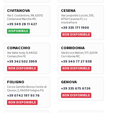
CIVITANOVA
CESENA
Via S. Costantino, 98, 62012
Via Leopoldo Lucchi, 335,
Civitanova Marche MC
47521 Cesena FC c.c.
montefiore
+39 349 28 11 427
+39 335 171 1900
DISPONIBILE
NON DISPONIBILE
COMACCHIO
CORRIDONIA
Via Valle Isola, 9, 44022
Via Enrico Mattei, 177, 62014
Comacchio FE
Corridonia MC
+39 342 502 3959
+39 340 77 27 938
NON DISPONIBILE
NON DISPONIBILE
FOLIGNO
GENOVA
Corso Camillo Benso Conte di
+39 335 675 6726
Cavour, 2, 06034 Foligno PG
NON DISPONIBILE
+39 0742 197 93 76
NON DISPONIBILE