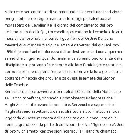
Nelle terre settentrionali di Sommerlund è da secoli una tradizione
per gli abitanti del regno mandare i loro figli più talentuosi al
monastero dei Cavalieri Kai, il giorno del compimento del loro
settimo anno di età. Qui, i prescelti apprendono le tecniche e le arti
marziali dei loro nobili antenati. I guerrieri dell'Ordine Kai sono
maestri di numerose discipline, amati e rispettati dai giovani loro
affidati, nonostante la durezza dell'addestramento. I nuovi guerrieri
sanno che un giorno, quando finalmente avranno padronanza delle
discipline Kai, potranno fare ritorno alle loro famiglie, preparati nel
corpo e nella mente per difendere la loro terra e la loro gente dalla
costante minaccia che proviene da ovest, le armate dei Signori
delle Tenebre.
Sei riuscito a sopravvivere ai pericoli del Castello della Morte e ne
sei uscito trionfante, portando a compimento un'impresa che i
Maghi Anziani ritenevano impossibile. Sei venuto a sapere che i
Maghi stavano aspettando da secoli il tuo arrivo. Infatti, un'antica
leggenda di Dessi racconta della nascita e della conquista della
somma grandezza da parte di due koura-tas-kai "figli del sole". Uno
di loro fu chiamato Ikar, che significa "aquila"; l'altro fu chiamato