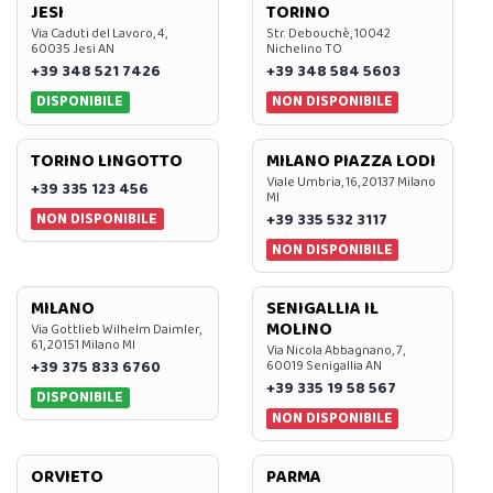
JESI
TORINO
Via Caduti del Lavoro, 4,
Str. Debouchè, 10042
60035 Jesi AN
Nichelino TO
+39 348 521 7426
+39 348 584 5603
DISPONIBILE
NON DISPONIBILE
TORINO LINGOTTO
MILANO PIAZZA LODI
Viale Umbria, 16, 20137 Milano
+39 335 123 456
MI
NON DISPONIBILE
+39 335 532 3117
NON DISPONIBILE
MILANO
SENIGALLIA IL
MOLINO
Via Gottlieb Wilhelm Daimler,
61, 20151 Milano MI
Via Nicola Abbagnano, 7,
+39 375 833 6760
60019 Senigallia AN
+39 335 19 58 567
DISPONIBILE
NON DISPONIBILE
ORVIETO
PARMA