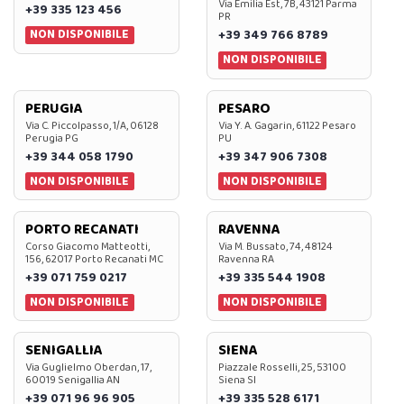
Via Emilia Est, 7B, 43121 Parma
+39 335 123 456
PR
NON DISPONIBILE
+39 349 766 8789
NON DISPONIBILE
PERUGIA
PESARO
Via C. Piccolpasso, 1/A, 06128
Via Y. A. Gagarin, 61122 Pesaro
Perugia PG
PU
+39 344 058 1790
+39 347 906 7308
NON DISPONIBILE
NON DISPONIBILE
PORTO RECANATI
RAVENNA
Corso Giacomo Matteotti,
Via M. Bussato, 74, 48124
156, 62017 Porto Recanati MC
Ravenna RA
+39 071 759 0217
+39 335 544 1908
NON DISPONIBILE
NON DISPONIBILE
SENIGALLIA
SIENA
Via Guglielmo Oberdan, 17,
Piazzale Rosselli, 25, 53100
60019 Senigallia AN
Siena SI
+39 071 96 96 905
+39 335 528 6171