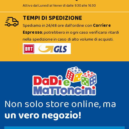
Attivo dal Lunedì al Venerdì dalle 9:30 alle 16:30
TEMPI DI SPEDIZIONE
Spediamo in 24/48 ore dall'ordine con
Corriere
Espresso
; potrebbero in ogni caso verificarsi ritardi
nella spedizione in caso di alto volume di acquisti.
Non solo store online, ma
un vero negozio!