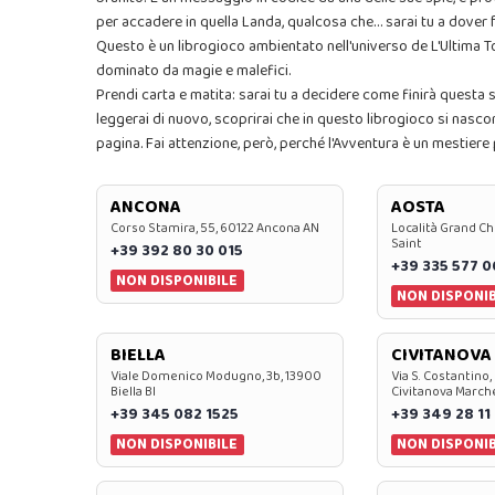
per accadere in quella Landa, qualcosa che… sarai tu a dover 
Questo è un librogioco ambientato nell'universo de L'Ultima T
dominato da magie e malefici.
Prendi carta e matita: sarai tu a decidere come finirà questa
leggerai di nuovo, scoprirai che in questo librogioco si nascon
pagina. Fai attenzione, però, perché l'Avventura è un mestiere
ANCONA
AOSTA
Corso Stamira, 55, 60122 Ancona AN
Località Grand Ch
Saint
+39 392 80 30 015
+39 335 577 
NON DISPONIBILE
NON DISPONIB
BIELLA
CIVITANOVA
Viale Domenico Modugno, 3b, 13900
Via S. Costantino,
Biella BI
Civitanova March
+39 345 082 1525
+39 349 28 11
NON DISPONIBILE
NON DISPONIB