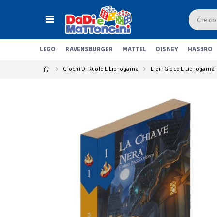
LEGO
RAVENSBURGER
MATTEL
DISNEY
HASBRO
Giochi Di Ruolo E Librogame
Libri Gioco E Librogame