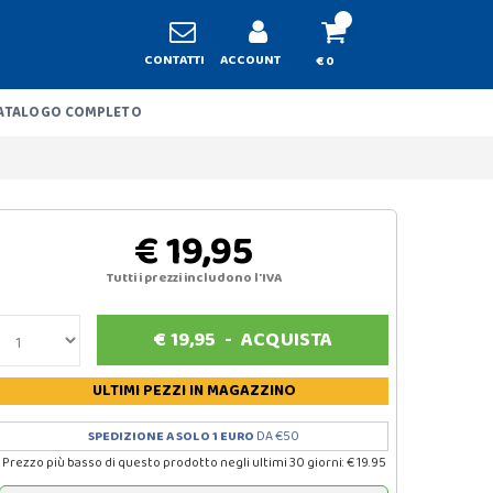
CONTATTI
ACCOUNT
€ 0
ATALOGO COMPLETO
€ 19,95
Tutti i prezzi includono l'IVA
€
19,95
-
ACQUISTA
ULTIMI PEZZI
IN MAGAZZINO
SPEDIZIONE A SOLO 1 EURO
DA €50
Prezzo più basso di questo prodotto negli ultimi 30 giorni: € 19.95