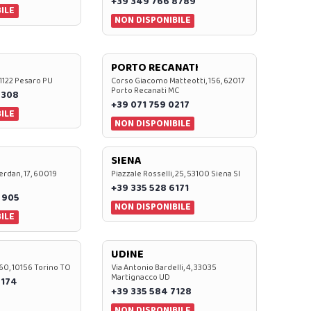
+39 349 766 8789
ILE
NON DISPONIBILE
PORTO RECANATI
 61122 Pesaro PU
Corso Giacomo Matteotti, 156, 62017
Porto Recanati MC
7308
+39 071 759 0217
ILE
NON DISPONIBILE
SIENA
rdan, 17, 60019
Piazzale Rosselli, 25, 53100 Siena SI
+39 335 528 6171
 905
NON DISPONIBILE
ILE
UDINE
60, 10156 Torino TO
Via Antonio Bardelli, 4, 33035
Martignacco UD
 174
+39 335 584 7128
NON DISPONIBILE