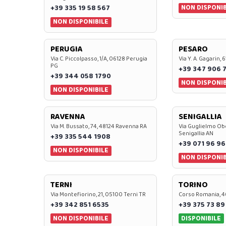
NON DISPONIB
+39 335 19 58 567
NON DISPONIBILE
PERUGIA
PESARO
Via C. Piccolpasso, 1/A, 06128 Perugia
Via Y. A. Gagarin,
PG
+39 347 906 
+39 344 058 1790
NON DISPONIB
NON DISPONIBILE
RAVENNA
SENIGALLIA
Via M. Bussato, 74, 48124 Ravenna RA
Via Guglielmo Obe
Senigallia AN
+39 335 544 1908
+39 071 96 96
NON DISPONIBILE
NON DISPONIB
TERNI
TORINO
Via Montefiorino, 21, 05100 Terni TR
Corso Romania, 4
+39 342 851 6535
+39 375 73 89
NON DISPONIBILE
DISPONIBILE