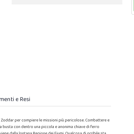
menti e Resi
e Zoddar per compiere le missioni più pericolose. Combattere e
una busta con dentro una piccola e anonima chiave di ferro
iene dalla lontana Regione dei Fiumi. Qualcosa di orribile sta