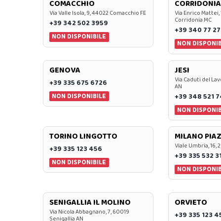
COMACCHIO
CORRIDONIA
Via Valle Isola, 9, 44022 Comacchio FE
Via Enrico Mattei,
Corridonia MC
+39 342 502 3959
+39 340 77 27
NON DISPONIBILE
NON DISPONIB
GENOVA
JESI
Via Caduti del Lav
+39 335 675 6726
AN
NON DISPONIBILE
+39 348 521 
NON DISPONIB
TORINO LINGOTTO
MILANO PIAZ
Viale Umbria, 16, 
+39 335 123 456
+39 335 532 3
NON DISPONIBILE
NON DISPONIB
SENIGALLIA IL MOLINO
ORVIETO
Via Nicola Abbagnano, 7, 60019
+39 335 123 4
Senigallia AN