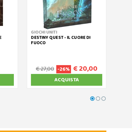
GIOCHI UNITI
RAVE
E
DESTINY QUEST - IL CUORE DI
L'INC
FUOCO
DELLE
€ 20,00
€ 27,00
-26%
ACQUISTA