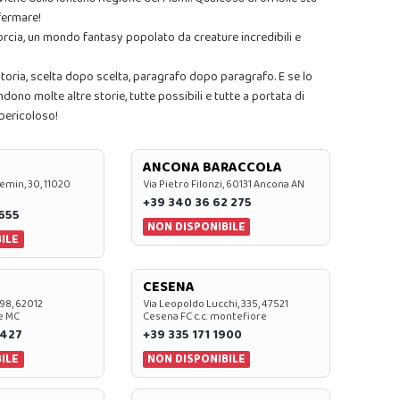
fermare!
orcia, un mondo fantasy popolato da creature incredibili e
 storia, scelta dopo scelta, paragrafo dopo paragrafo. E se lo
dono molte altre storie, tutte possibili e tutte a portata di
 pericoloso!
ANCONA BARACCOLA
emin, 30, 11020
Via Pietro Filonzi, 60131 Ancona AN
+39 340 36 62 275
0655
NON DISPONIBILE
ILE
CESENA
 98, 62012
Via Leopoldo Lucchi, 335, 47521
e MC
Cesena FC c.c. montefiore
 427
+39 335 171 1900
ILE
NON DISPONIBILE