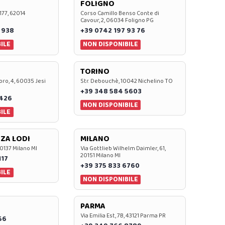
FOLIGNO
 177, 62014
Corso Camillo Benso Conte di
Cavour, 2, 06034 Foligno PG
 938
+39 0742 197 93 76
ILE
NON DISPONIBILE
TORINO
oro, 4, 60035 Jesi
Str. Debouchè, 10042 Nichelino TO
+39 348 584 5603
7426
NON DISPONIBILE
ILE
ZA LODI
MILANO
20137 Milano MI
Via Gottlieb Wilhelm Daimler, 61,
20151 Milano MI
117
+39 375 833 6760
ILE
NON DISPONIBILE
PARMA
Via Emilia Est, 7B, 43121 Parma PR
56