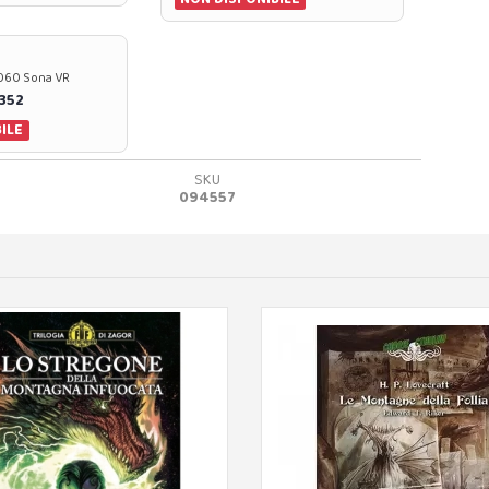
37060 Sona VR
0352
ILE
SKU
094557