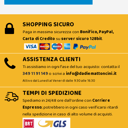
SHOPPING SICURO
Paga in massima sicurezza con
Bonifico, PayPal,
Carta di Credito
su
server sicuro 128bit
.
ASSISTENZA CLIENTI
Ti assistiamo in ogni fase del tuo acquisto: contatta il
349 11 91 149
o scrivi a
info@dadiemattoncini.it
Attivo dal Lunedì al Venerdì dalle 9:30 alle 16:30
TEMPI DI SPEDIZIONE
Spediamo in 24/48 ore dall'ordine con
Corriere
Espresso
; potrebbero in ogni caso verificarsi ritardi
nella spedizione in caso di alto volume di acquisti.