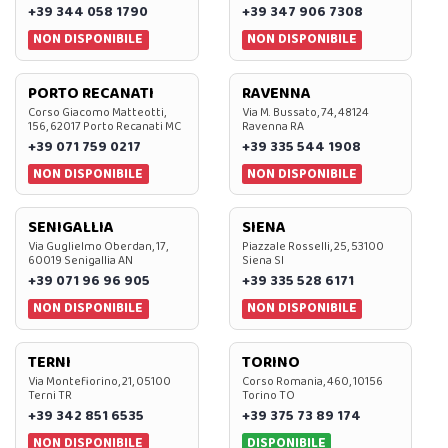
+39 344 058 1790
+39 347 906 7308
NON DISPONIBILE
NON DISPONIBILE
PORTO RECANATI
RAVENNA
Corso Giacomo Matteotti,
Via M. Bussato, 74, 48124
156, 62017 Porto Recanati MC
Ravenna RA
+39 071 759 0217
+39 335 544 1908
NON DISPONIBILE
NON DISPONIBILE
SENIGALLIA
SIENA
Via Guglielmo Oberdan, 17,
Piazzale Rosselli, 25, 53100
60019 Senigallia AN
Siena SI
+39 071 96 96 905
+39 335 528 6171
NON DISPONIBILE
NON DISPONIBILE
TERNI
TORINO
Via Montefiorino, 21, 05100
Corso Romania, 460, 10156
Terni TR
Torino TO
+39 342 851 6535
+39 375 73 89 174
NON DISPONIBILE
DISPONIBILE