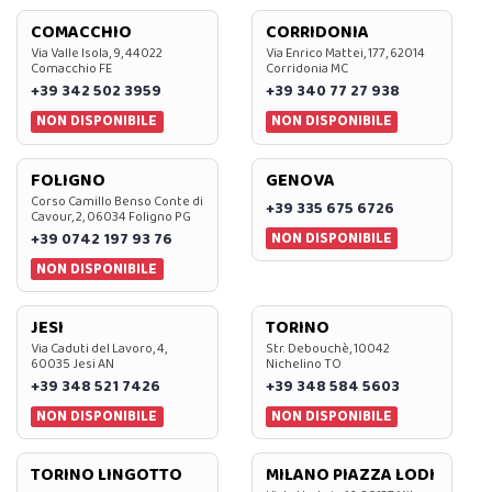
COMACCHIO
CORRIDONIA
Via Valle Isola, 9, 44022
Via Enrico Mattei, 177, 62014
Comacchio FE
Corridonia MC
+39 342 502 3959
+39 340 77 27 938
NON DISPONIBILE
NON DISPONIBILE
FOLIGNO
GENOVA
Corso Camillo Benso Conte di
+39 335 675 6726
Cavour, 2, 06034 Foligno PG
NON DISPONIBILE
+39 0742 197 93 76
NON DISPONIBILE
JESI
TORINO
Via Caduti del Lavoro, 4,
Str. Debouchè, 10042
60035 Jesi AN
Nichelino TO
+39 348 521 7426
+39 348 584 5603
NON DISPONIBILE
NON DISPONIBILE
TORINO LINGOTTO
MILANO PIAZZA LODI