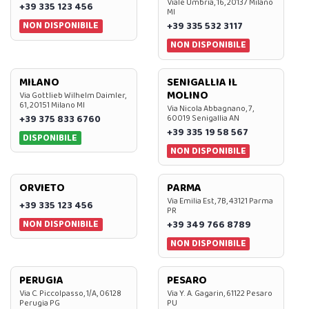
Viale Umbria, 16, 20137 Milano
+39 335 123 456
MI
NON DISPONIBILE
+39 335 532 3117
NON DISPONIBILE
MILANO
SENIGALLIA IL
MOLINO
Via Gottlieb Wilhelm Daimler,
61, 20151 Milano MI
Via Nicola Abbagnano, 7,
+39 375 833 6760
60019 Senigallia AN
+39 335 19 58 567
DISPONIBILE
NON DISPONIBILE
ORVIETO
PARMA
Via Emilia Est, 7B, 43121 Parma
+39 335 123 456
PR
NON DISPONIBILE
+39 349 766 8789
NON DISPONIBILE
PERUGIA
PESARO
Via C. Piccolpasso, 1/A, 06128
Via Y. A. Gagarin, 61122 Pesaro
Perugia PG
PU