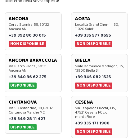
all’interno della sovracoperta!
ANCONA
AOSTA
Corso Stamira, 55, 60122
Località Grand Chemin, 30,
Ancona AN
11020 Saint
+39 392 80 30 015
+39 335 577 0655
NON DISPONIBILE
NON DISPONIBILE
ANCONA BARACCOLA
BIELLA
Via Pietro Filonzi, 60131
Viale Domenico Modugno, 3b,
Ancona AN
13900 Biella BI
+39 340 36 62 275
+39 345 082 1525
DISPONIBILE
NON DISPONIBILE
CIVITANOVA
CESENA
Via S. Costantino, 98, 62012
Via Leopoldo Lucchi, 335,
Civitanova Marche MC
47521 Cesena FC c.c.
montefiore
+39 349 28 11 427
+39 335 171 1900
DISPONIBILE
NON DISPONIBILE