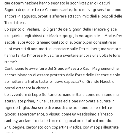
tua determinazione hanno segnato la sconfitta per gli oscuri
Signori di queste terre. Ciononostante, i loro malvagi servitori sono
ancora in agguato, pronti a sferrare attacchi micidiali ai popoli delle
Terre Libere.
Lo spirito di Vashna, il più grande dei Signori delle Tenebre, giace
irrequieto negli abissi del Maakengorge, la Voragine della Morte. Per
secoli i suoi Accoliti hanno tentato di evocarlo, per consentire ai
suoi eserciti di non-morti di marciare sulle Terre Libere, ma sempre
hanno fallito l'impresa. Riuscirai a sventare ancora una volta le loro
trame?
Continuano le avventure del Grande Maestro Kai. Il Magnamund ha
ancora bisogno di essere protetto dalle forze delle Tenebre e solo
se metterai a frutto tutte le nuove capacita? di Grande Maestro
potrai ottenere la vittoria!
Le avventure di Lupo Solitario tornano in Italia come non sono mai
state viste prima, in una lussuosa edizione rinnovata e curata in
ogni dettaglio. Una serie di episodi che possono essere letti e
giocati separatamente, o vissuti come un vastissimo affresco
fantasy, acclamato dai lettori e dai giocatori di tutto il mondo.
240 pagine, cartonato con copertina inedita, con mappa illustrata