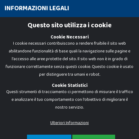
INFORMAZIONI LEGALI
Cookie Policy
Questo sito utilizza i cookie
Privacy Policy
Cookie Necessari
I cookie necessari contribuiscono a rendere fruibile il sito web
abilitandone funzionalità di base quali la navigazione sulle pagine e
l'accesso alle aree protette del sito. Il sito web non è in grado di
funzionare correttamente senza questi cookie. Questo cookie è usato
per distinguere tra umani e robot.
Cookie Statistici
Questi strumenti di tracciamento ci permettono di misurare il traffico
e analizzare il tuo comportamento con l'obiettivo di migliorare il
nostro servizio.
Dadi e Mattoncini è un brand di Giocabene Srl. Ogni riproduzione o utilizzo non
espressamente autorizzato è severamente vietato. Tutti i loghi, marchi,
brand elencati nel presente shop sono di proprietà dei rispettivi titolari.
I prezzi e le promozioni pubblicate potrebbero differire da quanto esposto in
Ulteriori Informazioni
negozio.
Giocabene Srl - via della Posta 8, 20123 Milano (MI)
P.IVA 02608090425 - REA AN201199 - C.S. 10.000 i.v.